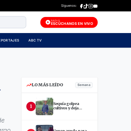
Síguenos:
RADIO
ESCÚCHANOS EN VIVO
EPORTAJES
ABC TV
l
LO MÁS LEÍDO
Semana
Sequía golpea
1
cultivos y deja
incertidumbre en
productores de Estelí
de
argo
Urgen ayuda para