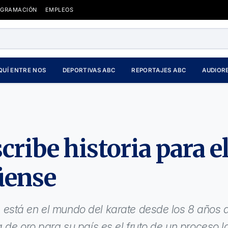
OGRAMACIÓN
EMPLEOS
QUÍ ENTRE NOS
DEPORTIVAS ABC
REPORTAJES ABC
AUDIOR
cribe historia para e
üense
está en el mundo del karate desde los 8 años 
 de oro para su país es el fruto de un proceso l