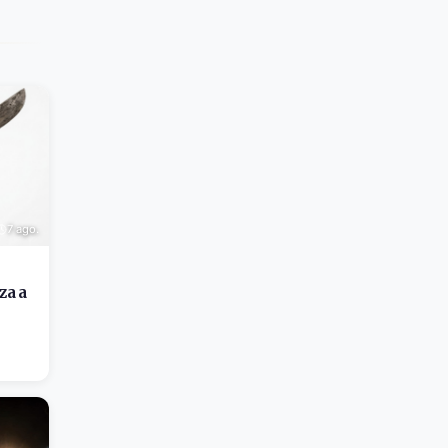
7 ago.
za a