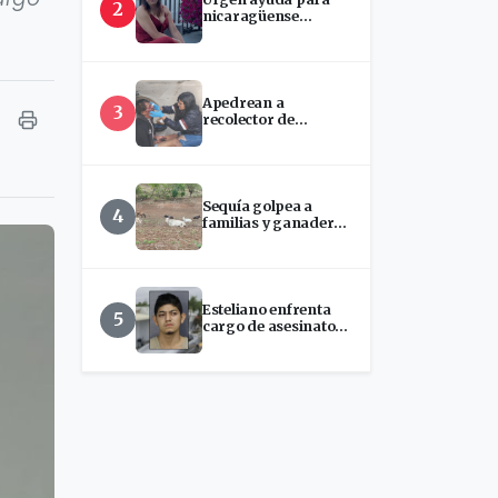
2
nicaragüense
hospitalizada en
EEUU
Apedrean a
3
recolector de
chatarra en Estelí
Sequía golpea a
4
familias y ganaderos
ante disminución del
Río Estelí
Esteliano enfrenta
5
cargo de asesinato
tras presunto ataque
con machete en
Florida