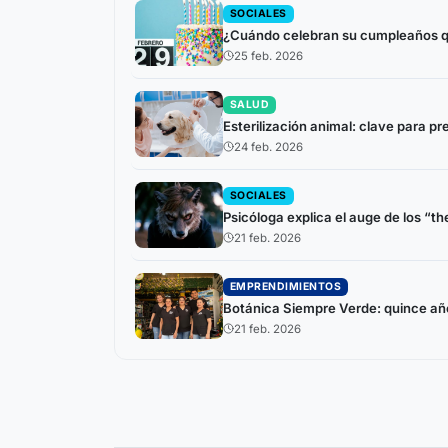
SOCIALES
¿Cuándo celebran su cumpleaños qu
25 feb. 2026
SALUD
Esterilización animal: clave para pr
24 feb. 2026
SOCIALES
Psicóloga explica el auge de los “t
21 feb. 2026
EMPRENDIMIENTOS
Botánica Siempre Verde: quince año
21 feb. 2026