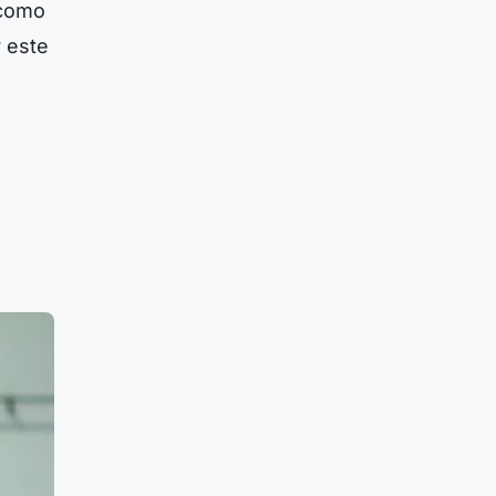
 como
r este