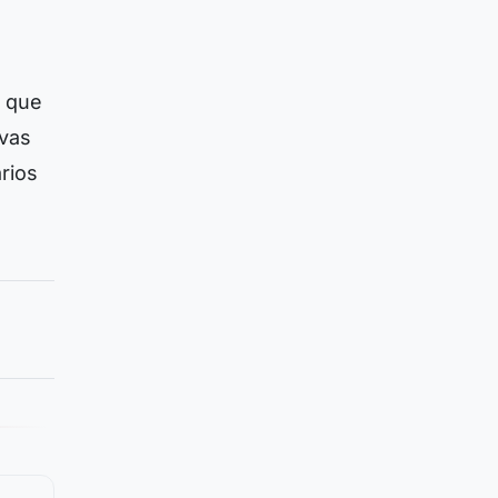
o que
evas
rios