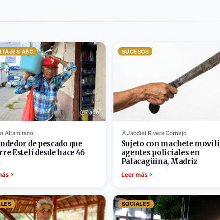
RTAJES ABC
SUCESOS
7 ago.
n Altamirano
Jacdiel Rivera Cornejo
endedor de pescado que
Sujeto con machete movili
rre Estelí desde hace 46
agentes policiales en
s
Palacagüina, Madriz
más
Leer más
ALES
SOCIALES