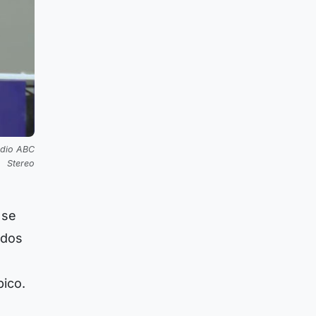
adio ABC
Stereo
 se
ados
pico.