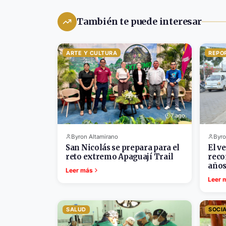
También te puede interesar
ARTE Y CULTURA
REPO
7 ago.
Byron Altamirano
Byro
San Nicolás se prepara para el
El v
reto extremo Apaguají Trail
reco
año
Leer más
Leer 
SALUD
SOCI