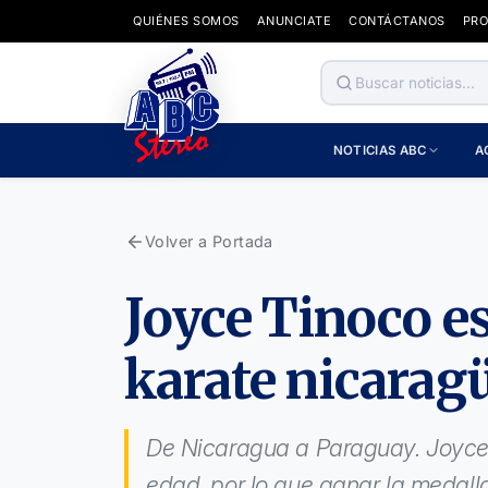
QUIÉNES SOMOS
ANUNCIATE
CONTÁCTANOS
PR
NOTICIAS ABC
A
Volver a Portada
Joyce Tinoco es
karate nicarag
De Nicaragua a Paraguay. Joyce 
edad, por lo que ganar la medalla