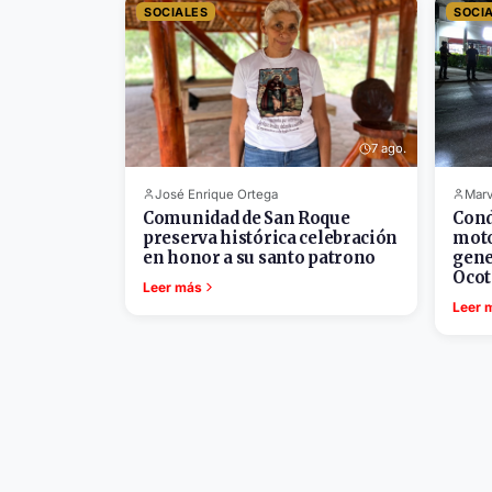
SOCIALES
SOCI
7 ago.
José Enrique Ortega
Marv
Comunidad de San Roque
Cond
preserva histórica celebración
moto
en honor a su santo patrono
gene
Ocot
Leer más
Leer 