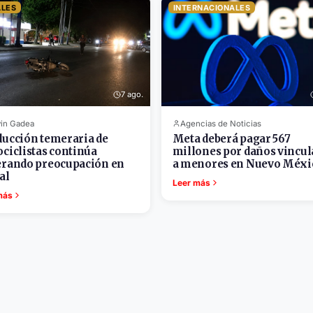
ALES
INTERNACIONALES
7 ago.
in Gadea
Agencias de Noticias
ucción temeraria de
Meta deberá pagar 567
ciclistas continúa
millones por daños vincul
rando preocupación en
a menores en Nuevo Méxi
al
Leer más
más