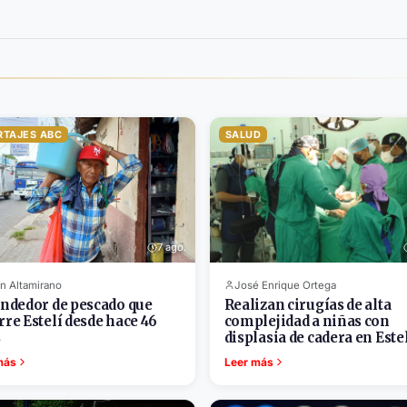
RTAJES ABC
SALUD
7 ago.
n Altamirano
José Enrique Ortega
endedor de pescado que
Realizan cirugías de alta
rre Estelí desde hace 46
complejidad a niñas con
s
displasia de cadera en Este
más
Leer más