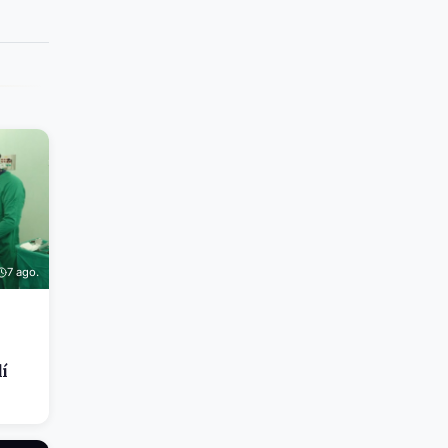
7 ago.
lí