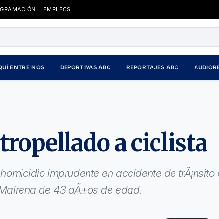
OGRAMACIÓN
EMPLEOS
QUÍ ENTRE NOS
DEPORTIVAS ABC
REPORTAJES ABC
AUDIOR
ropellado a ciclista
e homicidio imprudente en accidente de trÃ¡nsito
os Mairena de 43 aÃ±os de edad.