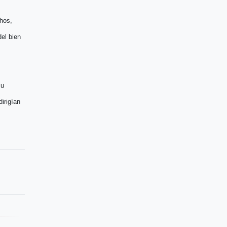
chos,
el bien
su
irigían