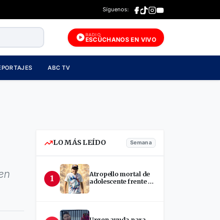
Síguenos:
RADIO
ESCÚCHANOS EN VIVO
EPORTAJES
ABC TV
LO MÁS LEÍDO
Semana
 en
Atropello mortal de
1
adolescente frente a
terminal en Estelí
Urgen ayuda para