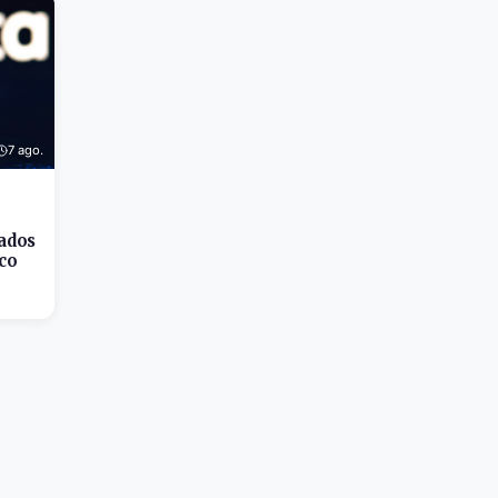
7 ago.
ados
co