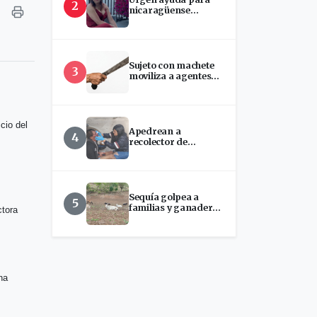
2
nicaragüense
hospitalizada en
EEUU
Sujeto con machete
3
moviliza a agentes
policiales en
Palacagüina, Madriz
cio del
Apedrean a
4
recolector de
chatarra en Estelí
Sequía golpea a
5
familias y ganaderos
ctora
ante disminución del
Río Estelí
na