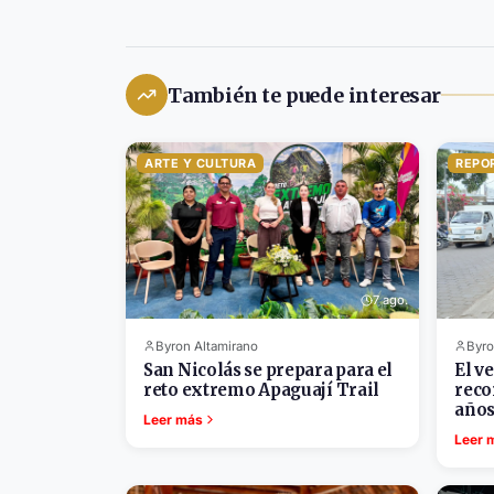
También te puede interesar
ARTE Y CULTURA
REPO
7 ago.
Byron Altamirano
Byro
San Nicolás se prepara para el
El v
reto extremo Apaguají Trail
reco
año
Leer más
Leer 