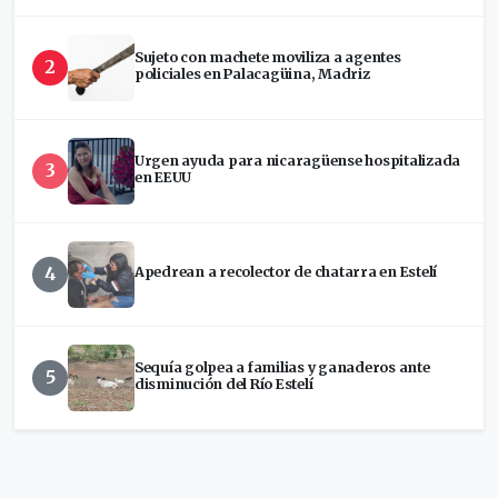
Sujeto con machete moviliza a agentes
2
policiales en Palacagüina, Madriz
Urgen ayuda para nicaragüense hospitalizada
3
en EEUU
4
Apedrean a recolector de chatarra en Estelí
Sequía golpea a familias y ganaderos ante
5
disminución del Río Estelí