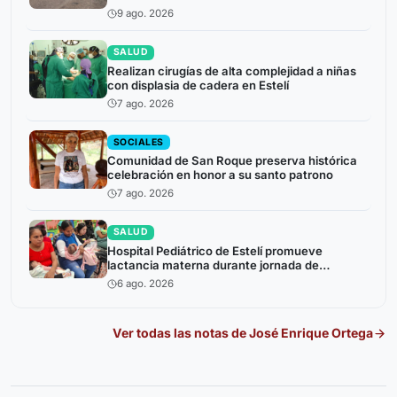
9 ago. 2026
SALUD
Realizan cirugías de alta complejidad a niñas
con displasia de cadera en Estelí
7 ago. 2026
SOCIALES
Comunidad de San Roque preserva histórica
celebración en honor a su santo patrono
7 ago. 2026
SALUD
Hospital Pediátrico de Estelí promueve
lactancia materna durante jornada de
atención a niños prematuros
6 ago. 2026
Ver todas las notas de
José Enrique Ortega