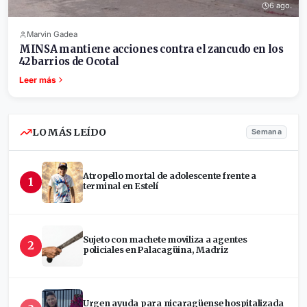
6 ago.
Marvin Gadea
MINSA mantiene acciones contra el zancudo en los
42 barrios de Ocotal
Leer más
LO MÁS LEÍDO
Semana
Atropello mortal de adolescente frente a
1
terminal en Estelí
Sujeto con machete moviliza a agentes
2
policiales en Palacagüina, Madriz
Urgen ayuda para nicaragüense hospitalizada