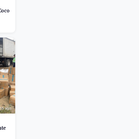
Coco
5 ago.
nte