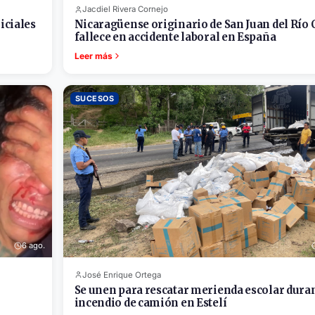
Jacdiel Rivera Cornejo
iciales
Nicaragüense originario de San Juan del Río 
fallece en accidente laboral en España
Leer más
SUCESOS
6 ago.
José Enrique Ortega
Se unen para rescatar merienda escolar dura
incendio de camión en Estelí