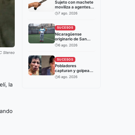
Sujeto con machete
moviliza a agentes
policiales en
7 ago. 2026
Palacagüina, Madriz
SUCESOS
Nicaragüense
originario de San
Juan del Río Coco
6 ago. 2026
fallece en accidente
C Stereo
laboral en España
SUCESOS
Pobladores
capturan y golpean
a hombre señalado
6 ago. 2026
de intentar robar en
í, la
Somoto
uando