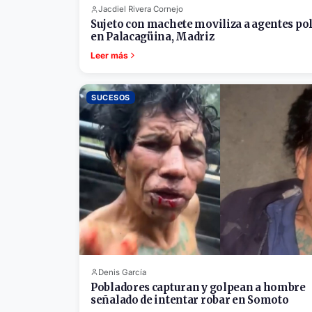
Jacdiel Rivera Cornejo
Sujeto con machete moviliza a agentes pol
en Palacagüina, Madriz
Leer más
SUCESOS
Denis García
Pobladores capturan y golpean a hombre
señalado de intentar robar en Somoto