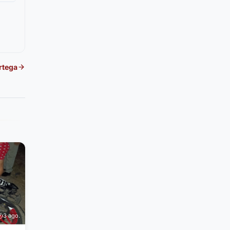
rtega
3 ago.