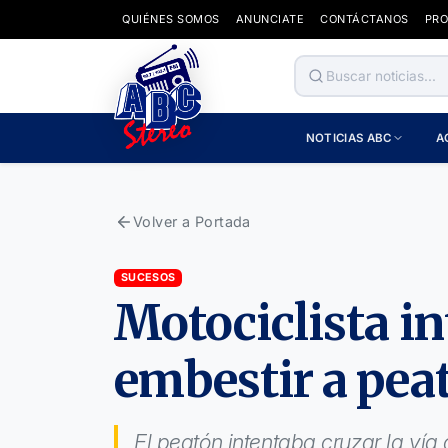
QUIÉNES SOMOS
ANUNCIATE
CONTÁCTANOS
PR
NOTICIAS ABC
A
Volver a Portada
SUCESOS
Motociclista in
embestir a peat
El peatón intentaba cruzar la vía 