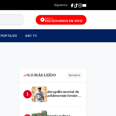
Síguenos:
RADIO
ESCÚCHANOS EN VIVO
EPORTAJES
ABC TV
LO MÁS LEÍDO
Semana
Atropello mortal de
1
adolescente frente a
terminal en Estelí
Sequía golpea