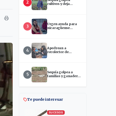
2
cultivos y deja
incertidumbre en
productores de Estelí
Urgen ayuda para
3
nicaragüense
hospitalizada en
EEUU
Apedrean a
4
recolector de
chatarra en Estelí
Sequía golpea a
5
familias y ganaderos
ante disminución del
Río Estelí
Te puede interesar
SUCESOS