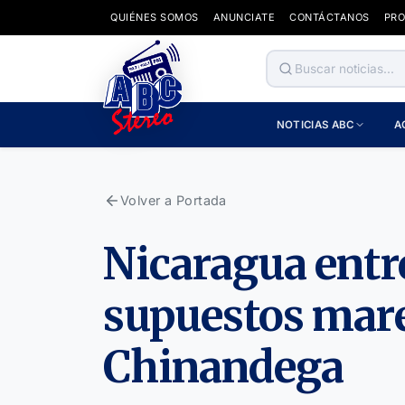
QUIÉNES SOMOS
ANUNCIATE
CONTÁCTANOS
PR
NOTICIAS ABC
A
Volver a Portada
Nicaragua entre
supuestos mare
Chinandega