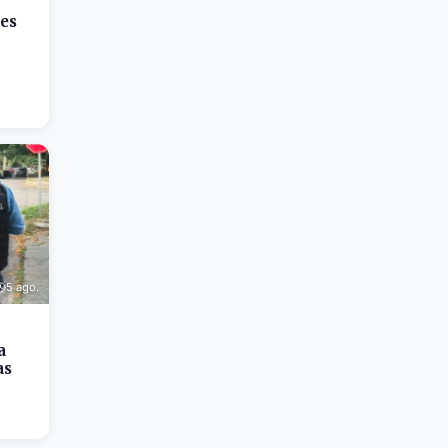
res
5 ago.
a
as