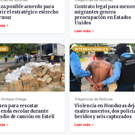
za posible acuerdo para
Contrato legal para meno
rir el estratégico estrecho
migrantes genera
Ormuz
preocupación en Estados
Unidos
más
Leer más
SOS
INTERNACIONALES
5 ago.
 Enrique Ortega
Agencias de Noticias
nen para rescatar
Violencia en Honduras dej
enda escolar durante
cuatro muertos, dos policí
ndio de camión en Estelí
heridos y seis capturados
más
Leer más