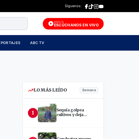
Síguenos:
RADIO
ESCÚCHANOS EN VIVO
EPORTAJES
ABC TV
LO MÁS LEÍDO
Semana
Sequía golpea
1
cultivos y deja
incertidumbre en
productores de Estelí
Conductor muere