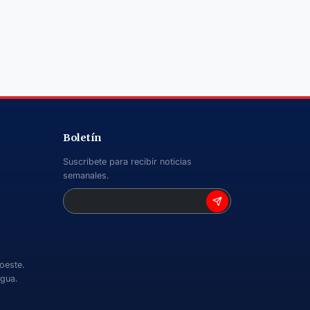
Boletín
Suscríbete para recibir noticias
semanales.
 oeste.
agua.