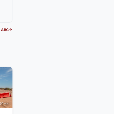
l ABC
6 ago.