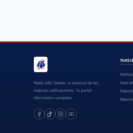
Notic
Notici
Aquí e
Radio ABC Stereo, la emisora de las
mejores calificaciones. Tu portal
Deport
informativo completo.
Report