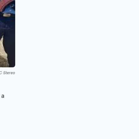
C Stereo
 a