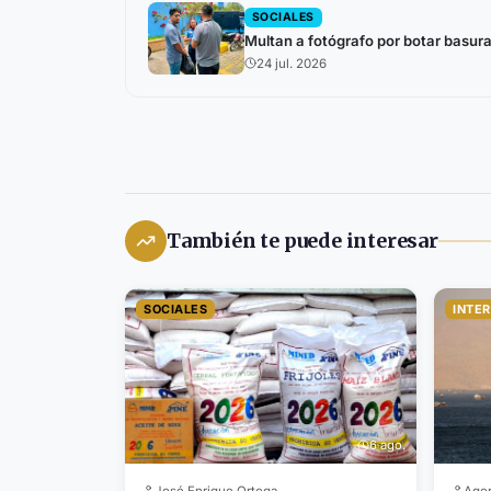
SOCIALES
Multan a fotógrafo por botar basura
24 jul. 2026
También te puede interesar
SOCIALES
INTE
6 ago.
José Enrique Ortega
Agen