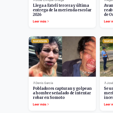
Llega a Estelí tercera y última
Avan
entrega de la merienda escolar
reab
2026
de 
Leer más
Leer 
SUCESOS
SUCE
6 ago.
Denis García
José
Pobladores capturan y golpean
Se u
a hombre señalado de intentar
meri
robar en Somoto
ince
Leer más
Leer 