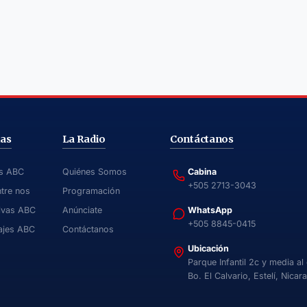
ias
La Radio
Contáctanos
as ABC
Quiénes Somos
Cabina
+505 2713-3043
ntre nos
Programación
ivas ABC
Anúnciate
WhatsApp
+505 8845-0415
ajes ABC
Contáctanos
Ubicación
Parque Infantil 2c y media al
Bo. El Calvario, Estelí, Nicar