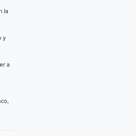
n la
o y
er a
nco,