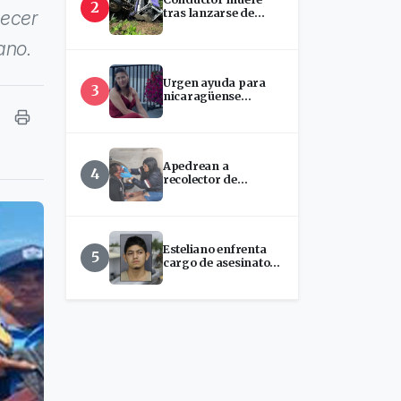
2
tras lanzarse de
necer
camión que
presuntamente se
ano.
quedó sin frenos en
San Ramón
Urgen ayuda para
3
nicaragüense
hospitalizada en
EEUU
Apedrean a
4
recolector de
chatarra en Estelí
Esteliano enfrenta
5
cargo de asesinato
tras presunto ataque
con machete en
Florida