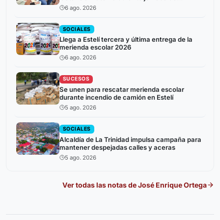
atención a niños prematuros
6 ago. 2026
SOCIALES
Llega a Estelí tercera y última entrega de la
merienda escolar 2026
6 ago. 2026
SUCESOS
Se unen para rescatar merienda escolar
durante incendio de camión en Estelí
5 ago. 2026
SOCIALES
Alcaldía de La Trinidad impulsa campaña para
mantener despejadas calles y aceras
5 ago. 2026
Ver todas las notas de
José Enrique Ortega