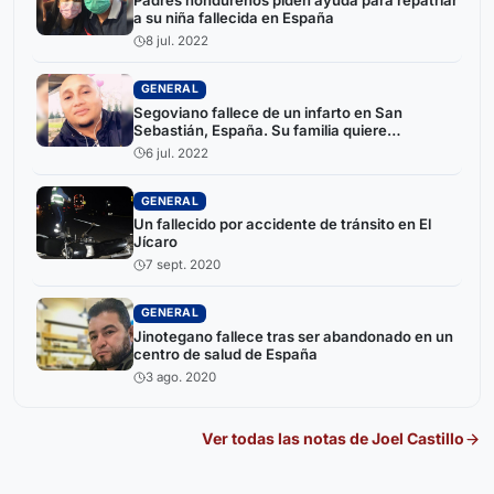
Padres hondureños piden ayuda para repatriar
a su niña fallecida en España
8 jul. 2022
GENERAL
Segoviano fallece de un infarto en San
Sebastián, España. Su familia quiere
repatriarlo
6 jul. 2022
GENERAL
Un fallecido por accidente de tránsito en El
Jícaro
7 sept. 2020
GENERAL
Jinotegano fallece tras ser abandonado en un
centro de salud de España
3 ago. 2020
Ver todas las notas de
Joel Castillo