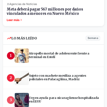
Agencias de Noticias
Meta deberá pagar 567 millones por daños
vinculados a menores en Nuevo México
Leer más
LO MÁS LEÍDO
Semana
Atropello mortal de adolescente frente a
1
terminal en Estelí
Sujeto con machete moviliza a agentes
2
policiales en Palacagüina, Madriz
Urgen ayuda para nicaragüense hospitalizada
3
en EEUU