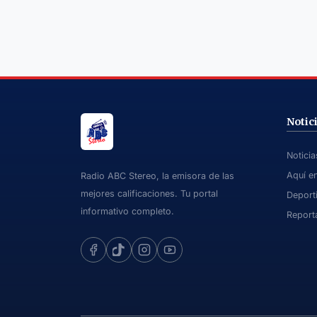
Notic
Notici
Aquí e
Radio ABC Stereo, la emisora de las
mejores calificaciones. Tu portal
Deport
informativo completo.
Report