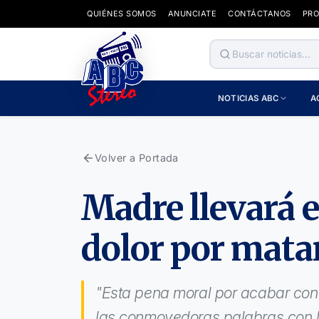
QUIÉNES SOMOS
ANUNCIATE
CONTÁCTANOS
PR
NOTICIAS ABC
A
Volver a Portada
Madre llevará e
dolor por matar
"Esta pena moral por acabar con l
las conmovedoras palabras con l