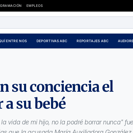
OGRAMACIÓN
EMPLEOS
QUÍ ENTRE NOS
DEPORTIVAS ABC
REPORTAJES ABC
AUDIOR
n su conciencia el
 a su bebé
a vida de mi hijo, no la podré borrar nunca" fu
as que la acusada María Auxiliadora González