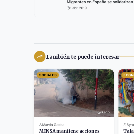
Migrantes en España se solidarizan 
1 abr. 2019
También te puede interesar
SOCIALES
ECON
6 ago.
Marvin Gadea
Byro
MINSA mantiene acciones
Tala