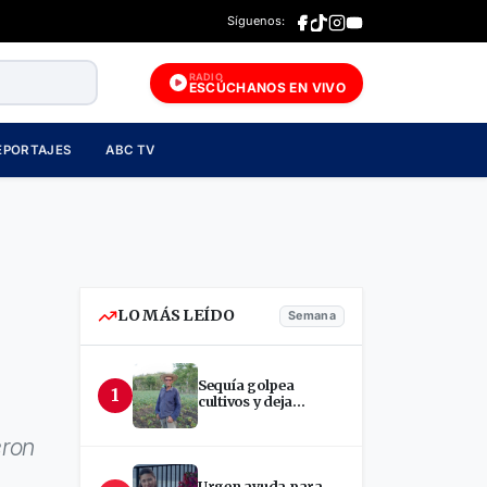
Síguenos:
RADIO
ESCÚCHANOS EN VIVO
EPORTAJES
ABC TV
LO MÁS LEÍDO
Semana
Sequía golpea
1
cultivos y deja
incertidumbre en
productores de Estelí
eron
Urgen ayuda para