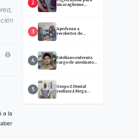
2
nicaragüense
orea,
hospitalizada en
EEUU
ecién
Apedrean a
3
recolector de
chatarra en Estelí
Esteliano enfrenta
4
cargo de asesinato
tras presunto ataque
con machete en
Florida
Grupo Z Dental
5
realizará Mega
Jornada de
Implantes Dentales
en Estelí
 a la
haber