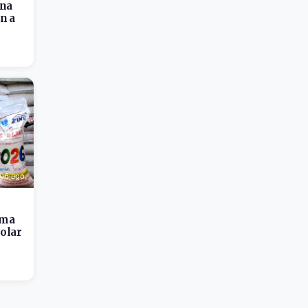
rna
n a
6 ago.
ima
colar