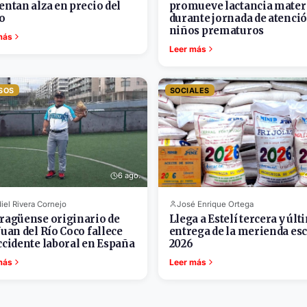
entan alza en precio del
promueve lactancia mate
o
durante jornada de atenció
niños prematuros
más
Leer más
SOS
SOCIALES
6 ago.
iel Rivera Cornejo
José Enrique Ortega
ragüense originario de
Llega a Estelí tercera y últ
Juan del Río Coco fallece
entrega de la merienda es
ccidente laboral en España
2026
más
Leer más