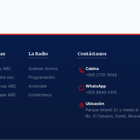
ias
La Radio
Contáctanos
as ABC
Quiénes Somos
Cabina
+505 2713-3043
ntre nos
Programación
ivas ABC
Anúnciate
WhatsApp
+505 8845-0415
ajes ABC
Contáctanos
Ubicación
Parque Infantil 2c y media al
Bo. El Calvario, Estelí, Nicar