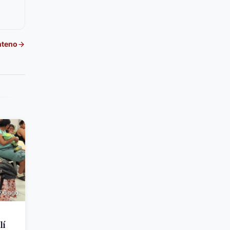
nteno
6 ago.
lí