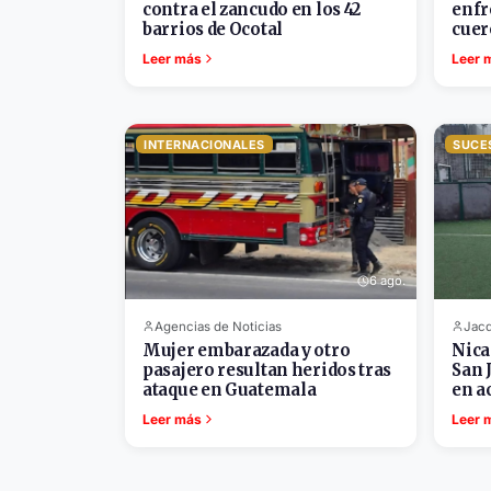
contra el zancudo en los 42
enfr
barrios de Ocotal
cuer
Leer más
Leer 
INTERNACIONALES
SUCE
6 ago.
Agencias de Noticias
Jacd
Mujer embarazada y otro
Nica
pasajero resultan heridos tras
San 
ataque en Guatemala
en a
Leer más
Leer 