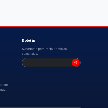
Boletín
Suscríbete para recibir noticias
semanales.
 oeste.
agua.