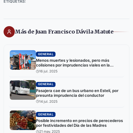
ETIQUETAS:
Más de Juan Francisco Dávila Matute
GENERAL
Menos muertes y lesionados, pero más
colisiones por imprudencias viales en la
reciente semana
16 jul. 2025
GENERAL
Pasajera cae de un bus urbano en Estelí, por
presunta imprudencia del conductor
14 jul. 2025
GENERAL
Posible incremento en precios de perecederos
por festividades del Día de las Madres
21 may. 2025