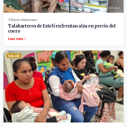
6 ago.
Byron Altamirano
Talabarteros de Estelí enfrentan alza en precio del
cuero
Leer más
SALUD
6 ago.