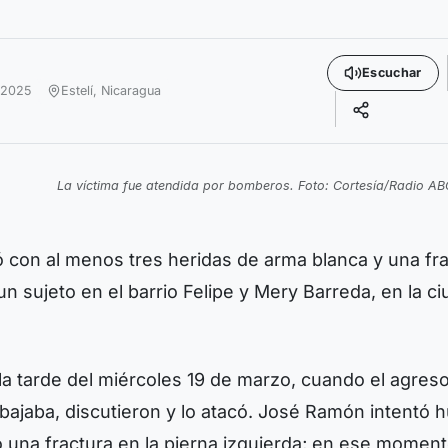
Escuchar
 2025
Estelí,
Nicaragua
La víctima fue atendida por bomberos. Foto: Cortesía/Radio AB
con al menos tres heridas de arma blanca y una fr
un sujeto en el barrio Felipe y Mery Barreda, en la c
 la tarde del miércoles 19 de marzo, cuando el agres
abajaba, discutieron y lo atacó. José Ramón intentó hu
o una fractura en la pierna izquierda; en ese moment