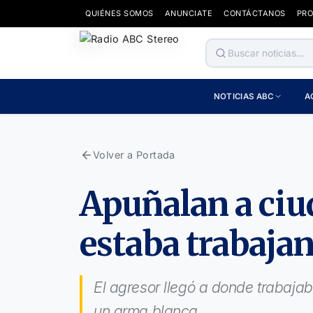
QUIÉNES SOMOS
ANUNCIATE
CONTÁCTANOS
PR
NOTICIAS ABC
A
Volver a Portada
Apuñalan a ci
estaba trabajan
El agresor llegó a donde trabajab
un arma blanca.