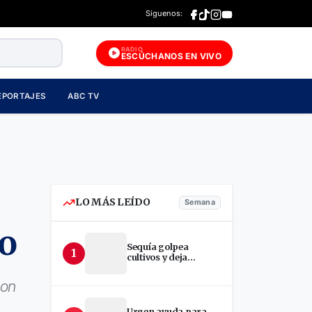
Síguenos:
RADIO
ESCÚCHANOS EN VIVO
EPORTAJES
ABC TV
LO MÁS LEÍDO
Semana
no
Sequía golpea
1
cultivos y deja
incertidumbre en
productores de Estelí
con
Urgen ayuda para