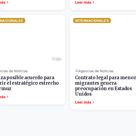
más
Leer más
RNACIONALES
INTERNACIONALES
6 ago.
cias de Noticias
Agencias de Noticias
za posible acuerdo para
Contrato legal para meno
rir el estratégico estrecho
migrantes genera
Ormuz
preocupación en Estados
Unidos
más
Leer más