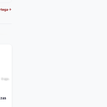
rtega
6 ago.
tras