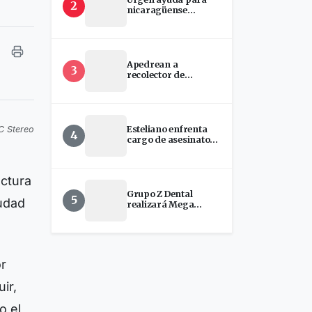
2
nicaragüense
hospitalizada en
EEUU
Apedrean a
3
recolector de
chatarra en Estelí
Esteliano enfrenta
C Stereo
4
cargo de asesinato
tras presunto ataque
con machete en
Florida
actura
Grupo Z Dental
5
iudad
realizará Mega
Jornada de
Implantes Dentales
en Estelí
or
ir,
o el