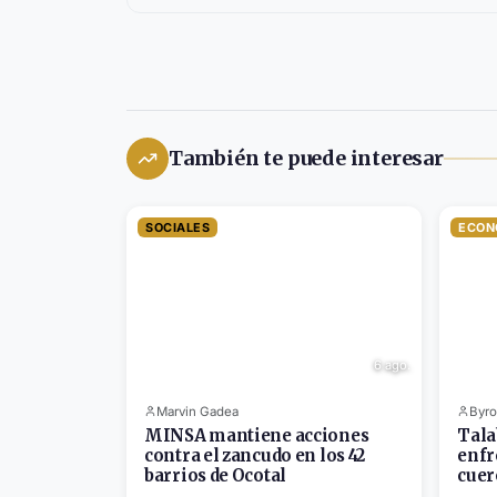
También te puede interesar
SOCIALES
ECON
6 ago.
Marvin Gadea
Byro
MINSA mantiene acciones
Tala
contra el zancudo en los 42
enfr
barrios de Ocotal
cuer