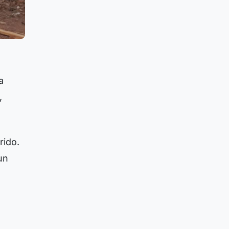
a
,
rido.
un