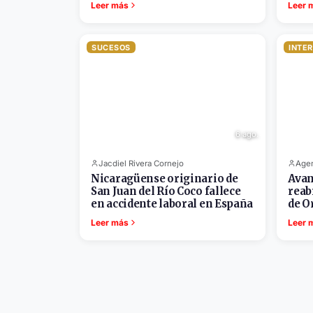
Leer más
Leer 
SUCESOS
INTE
6 ago.
Jacdiel Rivera Cornejo
Agen
Nicaragüense originario de
Avan
San Juan del Río Coco fallece
reab
en accidente laboral en España
de 
Leer más
Leer 