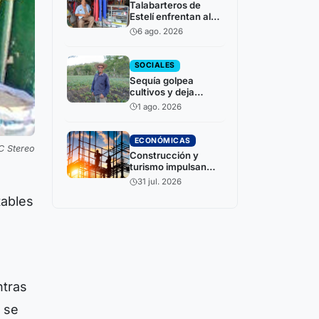
Talabarteros de
Estelí enfrentan alza
en precio del cuero
6 ago. 2026
SOCIALES
Sequía golpea
cultivos y deja
incertidumbre en
1 ago. 2026
productores de
Estelí
ECONÓMICAS
C Stereo
Construcción y
turismo impulsan
crecimiento de la
31 jul. 2026
economía
tables
nicaragüense,
según el BCN
ntras
o se