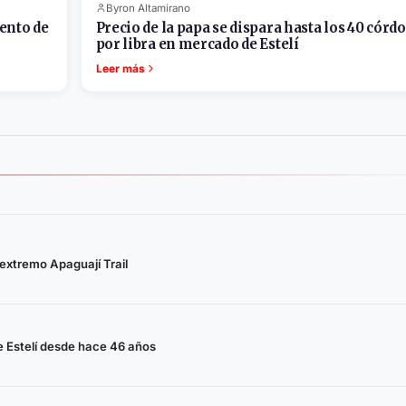
Byron Altamirano
ento de
Precio de la papa se dispara hasta los 40 córd
por libra en mercado de Estelí
Leer más
 extremo Apaguají Trail
 Estelí desde hace 46 años