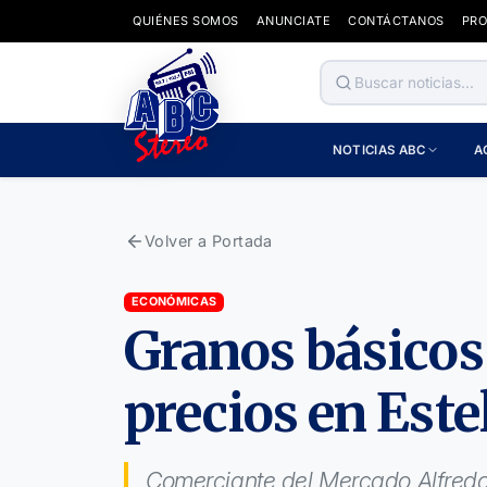
QUIÉNES SOMOS
ANUNCIATE
CONTÁCTANOS
PR
NOTICIAS ABC
A
Volver a Portada
ECONÓMICAS
Granos básicos
precios en Este
Comerciante del Mercado Alfredo La