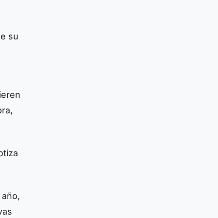
de su
uieren
bra,
otiza
 año,
vas