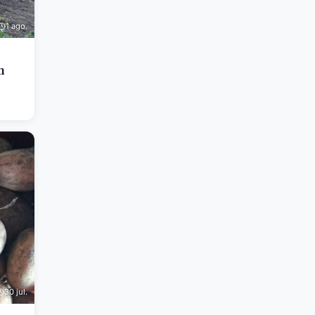
1 ago.
n
30 jul.