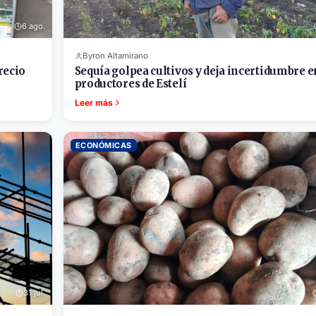
6 ago.
Byron Altamirano
recio
Sequía golpea cultivos y deja incertidumbre e
productores de Estelí
Leer más
ECONÓMICAS
31 jul.