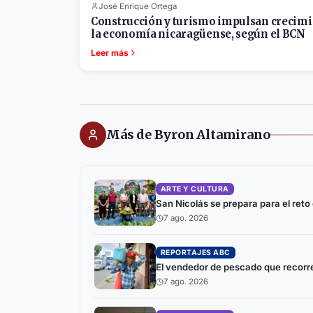
José Enrique Ortega
Construcción y turismo impulsan crecimi
la economía nicaragüense, según el BCN
Leer más
Más de Byron Altamirano
ARTE Y CULTURA
San Nicolás se prepara para el reto
7 ago. 2026
REPORTAJES ABC
El vendedor de pescado que recorre
7 ago. 2026