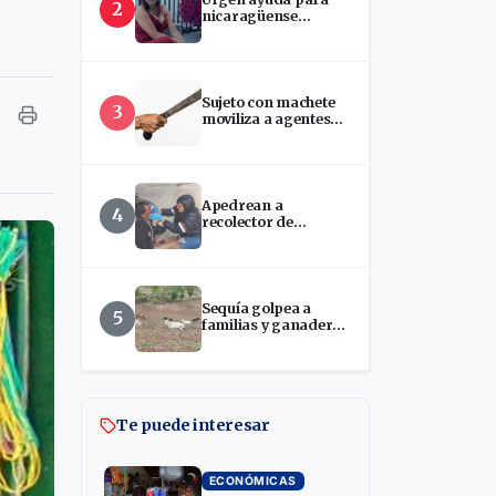
2
nicaragüense
hospitalizada en
EEUU
Sujeto con machete
3
moviliza a agentes
policiales en
Palacagüina, Madriz
Apedrean a
4
recolector de
chatarra en Estelí
Sequía golpea a
5
familias y ganaderos
ante disminución del
Río Estelí
Te puede interesar
ECONÓMICAS