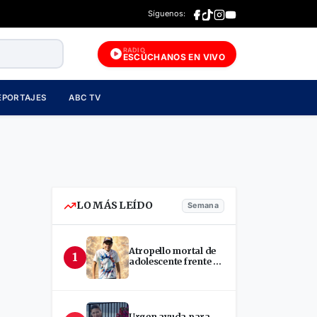
Síguenos:
RADIO
ESCÚCHANOS EN VIVO
EPORTAJES
ABC TV
LO MÁS LEÍDO
Semana
Atropello mortal de
1
adolescente frente a
terminal en Estelí
,
Urgen ayuda para