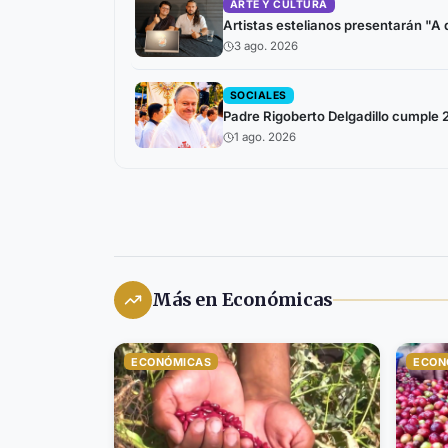
ARTE Y CULTURA
Artistas estelianos presentarán "A 
3 ago. 2026
SOCIALES
Padre Rigoberto Delgadillo cumple 2
1 ago. 2026
Más en Económicas
ECONÓMICAS
ECON