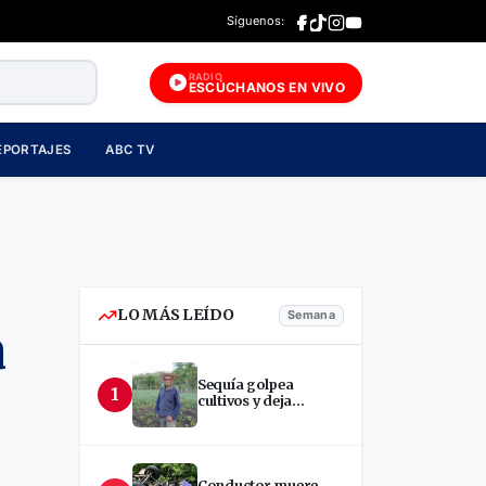
Síguenos:
RADIO
ESCÚCHANOS EN VIVO
EPORTAJES
ABC TV
LO MÁS LEÍDO
Semana
a
Sequía golpea
1
cultivos y deja
incertidumbre en
productores de Estelí
Conductor muere