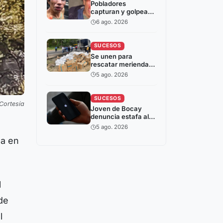
Pobladores
capturan y golpean
a hombre señalado
6 ago. 2026
de intentar robar en
Somoto
SUCESOS
Se unen para
rescatar merienda
escolar durante
5 ago. 2026
incendio de camión
en Estelí
SUCESOS
Cortesía
Joven de Bocay
denuncia estafa al
intentar comprar un
5 ago. 2026
iPhone por
da en
Facebook
l
de
l