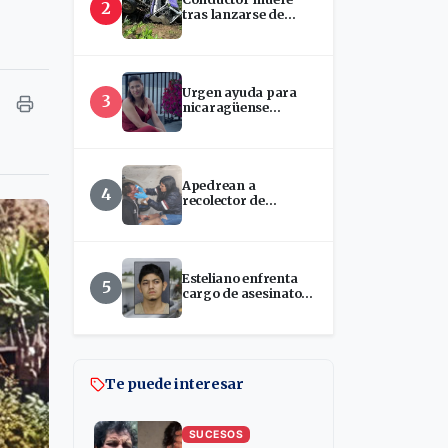
2
tras lanzarse de
camión que
presuntamente se
quedó sin frenos en
San Ramón
Urgen ayuda para
3
nicaragüense
hospitalizada en
EEUU
Apedrean a
4
recolector de
chatarra en Estelí
Esteliano enfrenta
5
cargo de asesinato
tras presunto ataque
con machete en
Florida
Te puede interesar
SUCESOS