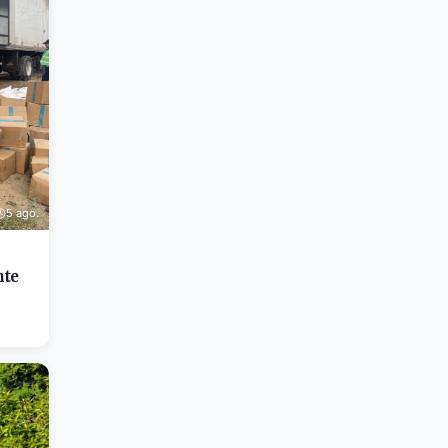
5 ago.
nte