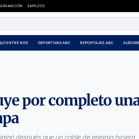
OGRAMACIÓN
EMPLEOS
QUÍ ENTRE NOS
DEPORTIVAS ABC
REPORTAJES ABC
AUDIOR
uye por completo un
apa
originó después que un cable de energía hiciera