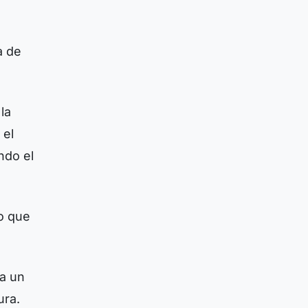
a de
la
 el
ndo el
lo que
ía un
ura.