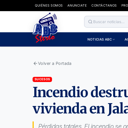
QUIÉNES SOMOS
ANUNCIATE
CONTÁCTANOS
PR
NOTICIAS ABC
A
Volver a Portada
SUCESOS
Incendio destr
vivienda en Jal
Pérdidas totales. El incendio se 