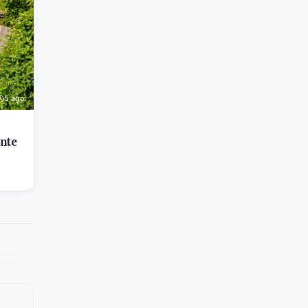
5 ago.
ente