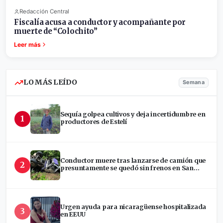
Redacción Central
Fiscalía acusa a conductor y acompañante por
muerte de “Colochito”
Leer más
LO MÁS LEÍDO
Semana
Sequía golpea cultivos y deja incertidumbre en
1
productores de Estelí
Conductor muere tras lanzarse de camión que
2
presuntamente se quedó sin frenos en San
Ramón
Urgen ayuda para nicaragüense hospitalizada
3
en EEUU