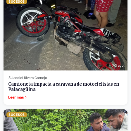
SUCESOS
3 ago.
Jacdiel Rivera Cornejo
Camioneta impacta a caravana de motociclistas en
Palacagüina
Leer más
SUCESOS