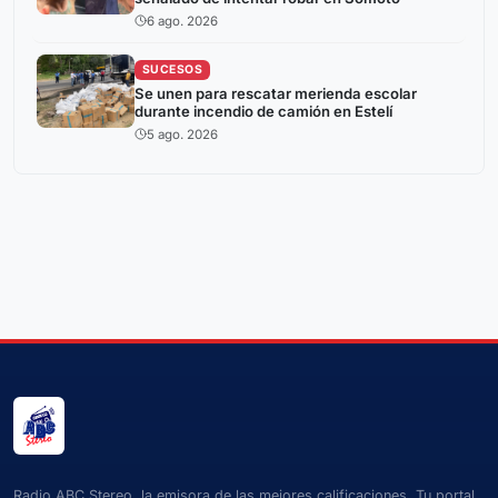
6 ago. 2026
SUCESOS
Se unen para rescatar merienda escolar
durante incendio de camión en Estelí
5 ago. 2026
Radio ABC Stereo, la emisora de las mejores calificaciones. Tu portal