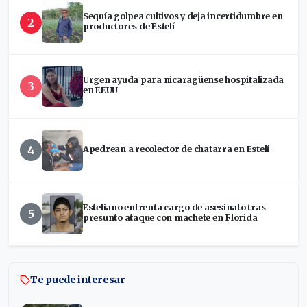
Sequía golpea cultivos y deja incertidumbre en
2
productores de Estelí
Urgen ayuda para nicaragüense hospitalizada
3
en EEUU
4
Apedrean a recolector de chatarra en Estelí
Esteliano enfrenta cargo de asesinato tras
5
presunto ataque con machete en Florida
Te puede interesar