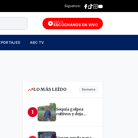
Síguenos:
RADIO
ESCÚCHANOS EN VIVO
EPORTAJES
ABC TV
LO MÁS LEÍDO
Semana
Sequía golpea
1
cultivos y deja
incertidumbre en
productores de Estelí
Urgen ayuda para