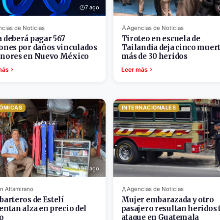
7 ago.
cias de Noticias
Agencias de Noticias
 deberá pagar 567
Tiroteo en escuela de
ones por daños vinculados
Tailandia deja cinco muert
nores en Nuevo México
más de 30 heridos
más
Leer más
ÓMICAS
INTERNACIONALES
6 ago.
n Altamirano
Agencias de Noticias
barteros de Estelí
Mujer embarazada y otro
entan alza en precio del
pasajero resultan heridos 
o
ataque en Guatemala