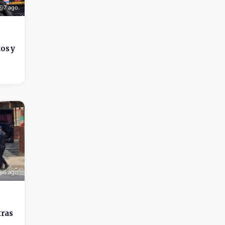
7 ago.
os y
6 ago.
tras