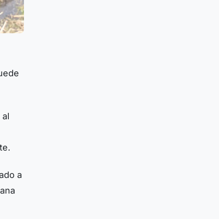
puede
 al
te.
mado a
ñana