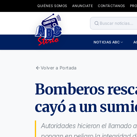
QUIÉNES SOMOS
ANUNCIATE
CONTÁCTANOS
PR
NOTICIAS ABC
A
Volver a Portada
Bomberos resca
cayó a un sumid
Autoridades hicieron el llamado 
pongan en peligro la integridad 