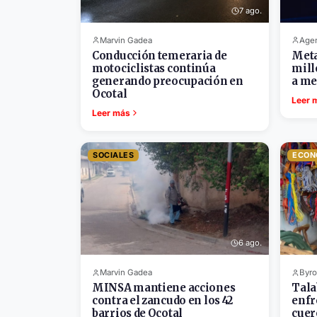
7 ago.
Marvin Gadea
Agen
Conducción temeraria de
Meta
motociclistas continúa
mill
generando preocupación en
a me
Ocotal
Leer 
Leer más
SOCIALES
ECON
6 ago.
Marvin Gadea
Byro
MINSA mantiene acciones
Tala
contra el zancudo en los 42
enfr
barrios de Ocotal
cuer