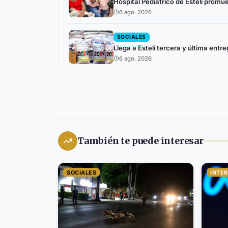
Hospital Pediátrico de Estelí prom
6 ago. 2026
SOCIALES
Llega a Estelí tercera y última ent
6 ago. 2026
También te puede interesar
SOCIALES
INTE