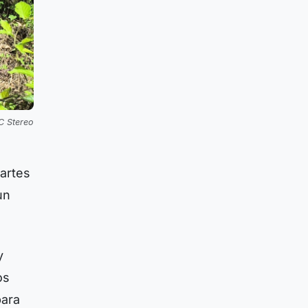
C Stereo
artes
un
y
os
para