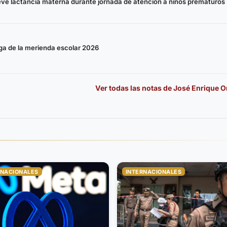
ueve lactancia materna durante jornada de atención a niños prematuros
rega de la merienda escolar 2026
Ver todas las notas de
José Enrique O
RNACIONALES
INTERNACIONALES