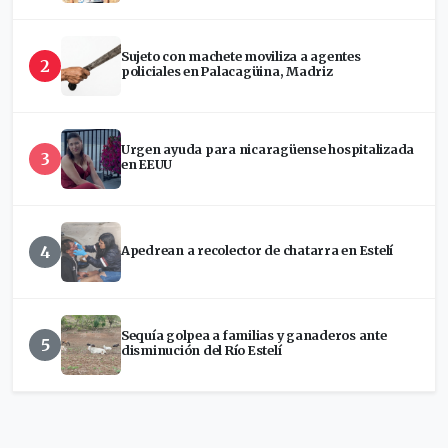
Sujeto con machete moviliza a agentes
2
policiales en Palacagüina, Madriz
Urgen ayuda para nicaragüense hospitalizada
3
en EEUU
4
Apedrean a recolector de chatarra en Estelí
Sequía golpea a familias y ganaderos ante
5
disminución del Río Estelí