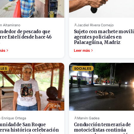
7 ago.
n Altamirano
Jacdiel Rivera Cornejo
endedor de pescado que
Sujeto con machete movili
rre Estelí desde hace 46
agentes policiales en
s
Palacagüina, Madriz
más
Leer más
ALES
SOCIALES
7 ago.
 Enrique Ortega
Marvin Gadea
nidad de San Roque
Conducción temeraria de
erva histórica celebración
motociclistas continúa