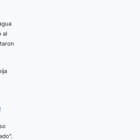
nagua
 al
itaron
ija
a
uso
ado”.