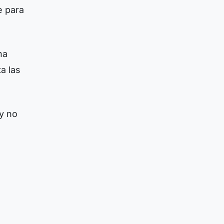
e para
na
a las
 y no