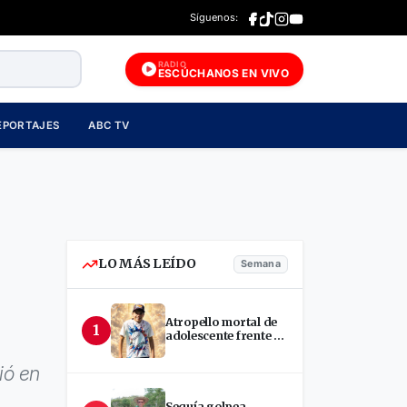
Síguenos:
RADIO
ESCÚCHANOS EN VIVO
EPORTAJES
ABC TV
LO MÁS LEÍDO
Semana
Atropello mortal de
1
adolescente frente a
terminal en Estelí
ió en
Sequía golpea