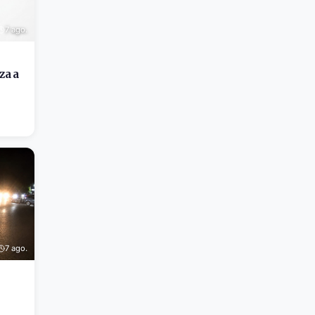
7 ago.
za a
7 ago.