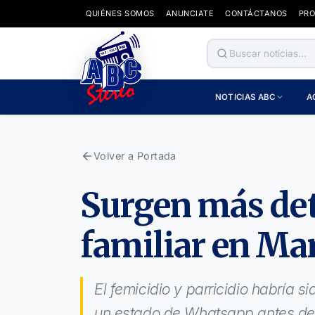
QUIÉNES SOMOS
ANUNCIATE
CONTÁCTANOS
PR
NOTICIAS ABC
A
Volver a Portada
Surgen más det
familiar en M
El femicidio y parricidio habría 
un estado de Whatsapp antes de q