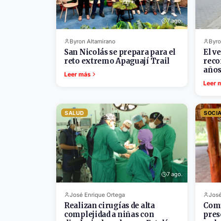
7 ago.
Byron Altamirano
Byro
San Nicolás se prepara para el
El v
reto extremo Apaguají Trail
reco
año
Leer más
Leer 
SALUD
SOCI
7 ago.
José Enrique Ortega
José
Realizan cirugías de alta
Comu
complejidad a niñas con
pres