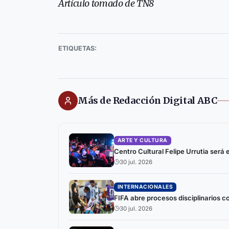
Artículo tomado de TN8
ETIQUETAS:
Más de Redacción Digital ABC
ARTE Y CULTURA
Centro Cultural Felipe Urrutia será
30 jul. 2026
INTERNACIONALES
FIFA abre procesos disciplinarios c
30 jul. 2026