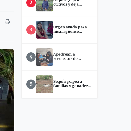
2
cultivos y deja
incertidumbre en
productores de Estelí
Urgen ayuda para
3
nicaragüense
hospitalizada en
EEUU
Apedrean a
4
recolector de
chatarra en Estelí
Sequía golpea a
5
familias y ganaderos
ante disminución del
Río Estelí