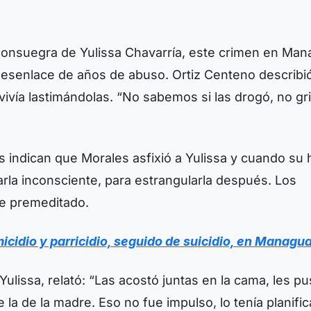
 consuegra de Yulissa Chavarría, este crimen en Ma
desenlace de años de abuso. Ortiz Centeno describió
ivía lastimándolas. “No sabemos si las drogó, no gr
 indican que Morales asfixió a Yulissa y cuando su h
arla inconsciente, para estrangularla después. Los
ue premeditado.
icidio y parricidio, seguido de suicidio, en Managu
ulissa, relató: “Las acostó juntas en la cama, les p
 la de la madre. Eso no fue impulso, lo tenía planific