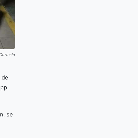
 Cortesía
, de
app
n, se