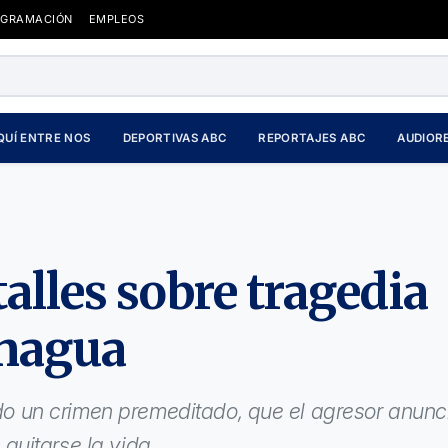
OGRAMACIÓN
EMPLEOS
QUÍ ENTRE NOS
DEPORTIVAS ABC
REPORTAJES ABC
AUDIOR
alles sobre tragedia
anagua
sido un crimen premeditado, que el agresor anunc
uitarse la vida.