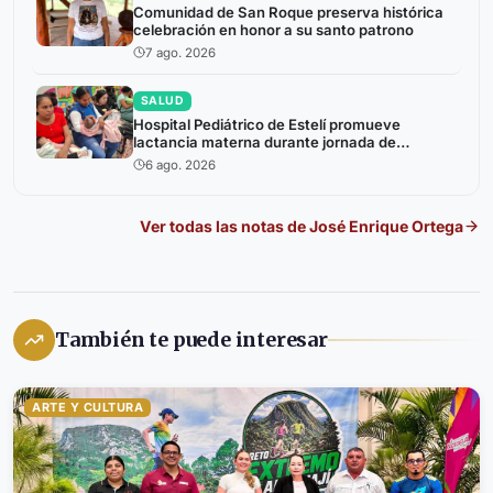
Comunidad de San Roque preserva histórica
celebración en honor a su santo patrono
7 ago. 2026
SALUD
Hospital Pediátrico de Estelí promueve
lactancia materna durante jornada de
atención a niños prematuros
6 ago. 2026
Ver todas las notas de
José Enrique Ortega
También te puede interesar
ARTE Y CULTURA