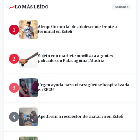
LO MÁS LEÍDO
Semana
Atropello mortal de adolescente frente a
1
terminal en Estelí
Sujeto con machete moviliza a agentes
2
policiales en Palacagüina, Madriz
Urgen ayuda para nicaragüense hospitalizada
3
en EEUU
4
Apedrean a recolector de chatarra en Estelí