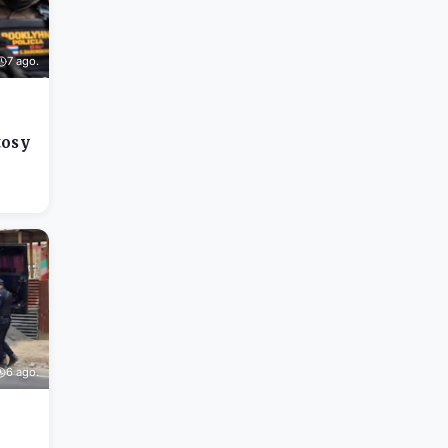
7 ago.
os y
6 ago.