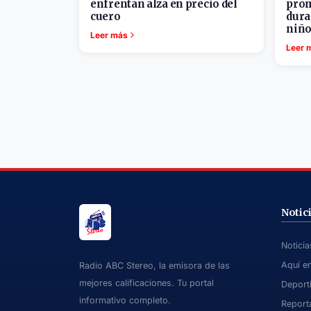
enfrentan alza en precio del
prom
cuero
dura
niño
Leer más
Leer 
Notic
Notici
Aquí e
Radio ABC Stereo, la emisora de las
mejores calificaciones. Tu portal
Deport
informativo completo.
Report