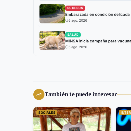
SUCESOS
Embarazada en condición delicada tr
5 ago. 2026
SALUD
MINSA inicia campaña para vacunar
5 ago. 2026
También te puede interesar
SOCIALES
INTE