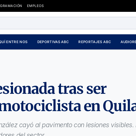
OGRAMACIÓN
EMPLEOS
QUÍ ENTRE NOS
DEPORTIVAS ABC
REPORTAJES ABC
AUDIOR
esionada tras ser
otociclista en Quila
nzález cayó al pavimento con lesiones visibles.
ores del sector.