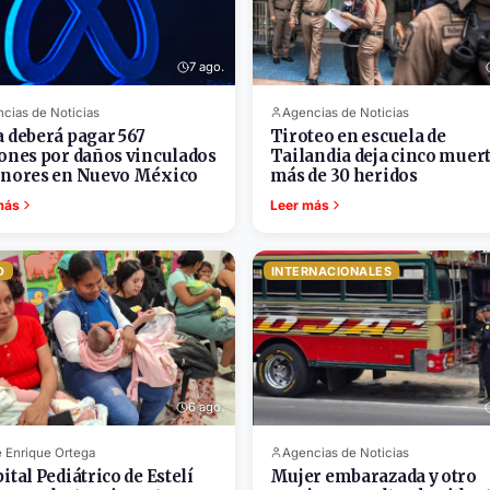
7 ago.
cias de Noticias
Agencias de Noticias
 deberá pagar 567
Tiroteo en escuela de
ones por daños vinculados
Tailandia deja cinco muert
nores en Nuevo México
más de 30 heridos
más
Leer más
D
INTERNACIONALES
6 ago.
 Enrique Ortega
Agencias de Noticias
ital Pediátrico de Estelí
Mujer embarazada y otro