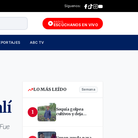
Síguenos:
RADIO
ESCÚCHANOS EN VIVO
EPORTAJES
ABC TV
LO MÁS LEÍDO
Semana
lí
Sequía golpea
1
cultivos y deja
incertidumbre en
productores de Estelí
 Fue
Urgen ayuda para