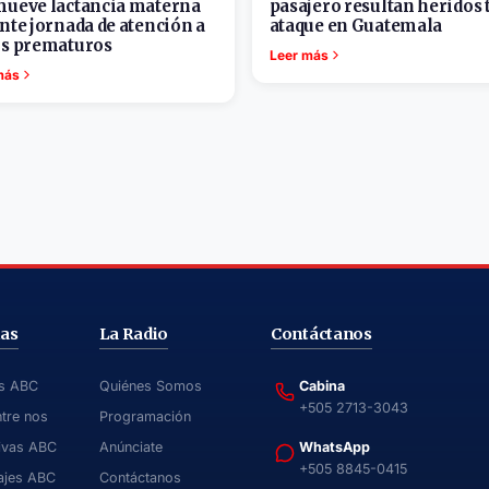
ueve lactancia materna
pasajero resultan heridos 
nte jornada de atención a
ataque en Guatemala
s prematuros
Leer más
más
ias
La Radio
Contáctanos
as ABC
Quiénes Somos
Cabina
+505 2713-3043
ntre nos
Programación
ivas ABC
Anúnciate
WhatsApp
+505 8845-0415
ajes ABC
Contáctanos