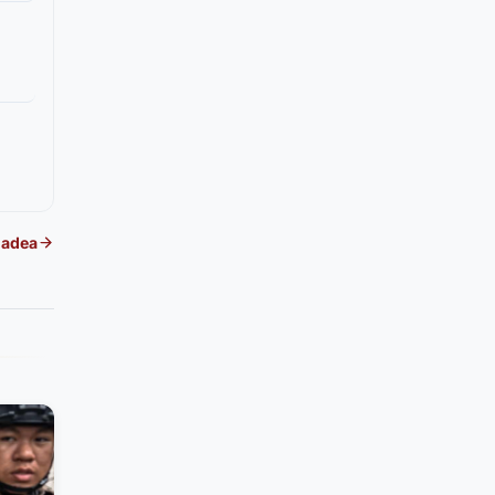
Gadea