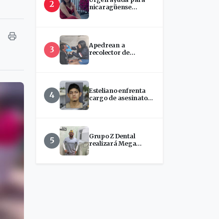
2
nicaragüense
hospitalizada en
EEUU
Apedrean a
3
recolector de
chatarra en Estelí
Esteliano enfrenta
4
cargo de asesinato
tras presunto ataque
con machete en
Florida
Grupo Z Dental
5
realizará Mega
Jornada de
Implantes Dentales
en Estelí