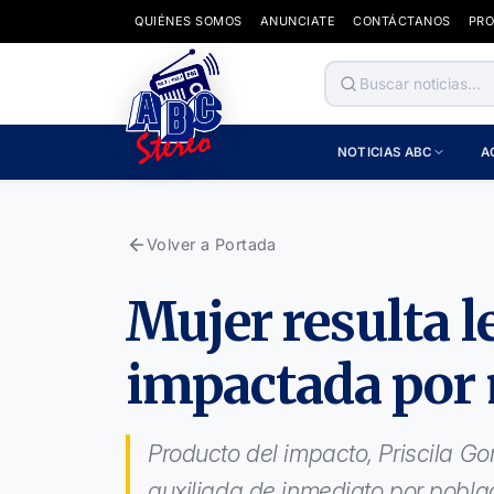
QUIÉNES SOMOS
ANUNCIATE
CONTÁCTANOS
PR
NOTICIAS ABC
A
Volver a Portada
Mujer resulta l
impactada por m
Producto del impacto, Priscila Go
auxiliada de inmediato por poblad