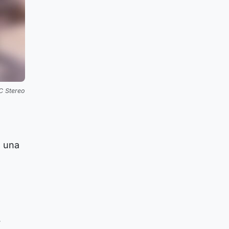
C Stereo
a una
r