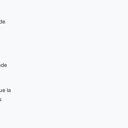
 de
onde
ue la
s