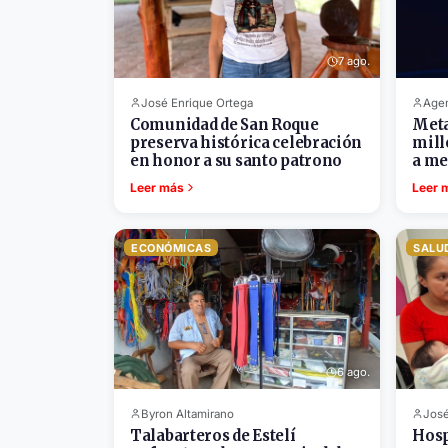
7 ago.
José Enrique Ortega
Agen
Comunidad de San Roque
Meta
preserva histórica celebración
mill
en honor a su santo patrono
a me
Leer más
Leer 
ECONÓMICAS
SALU
6 ago.
Byron Altamirano
José
Talabarteros de Estelí
Hosp