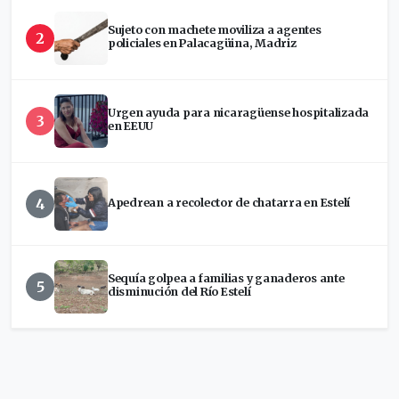
Sujeto con machete moviliza a agentes
2
policiales en Palacagüina, Madriz
Urgen ayuda para nicaragüense hospitalizada
3
en EEUU
4
Apedrean a recolector de chatarra en Estelí
Sequía golpea a familias y ganaderos ante
5
disminución del Río Estelí