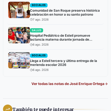
SOCIALES
Comunidad de San Roque preserva histórica
celebración en honor a su santo patrono
7 ago. 2026
SALUD
Hospital Pediátrico de Estelí promueve
lactancia materna durante jornada de
atención a niños prematuros
6 ago. 2026
SOCIALES
Llega a Estelí tercera y última entrega de la
merienda escolar 2026
6 ago. 2026
Ver todas las notas de
José Enrique Ortega
También te puede interesar