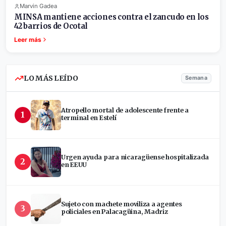
Marvin Gadea
MINSA mantiene acciones contra el zancudo en los
42 barrios de Ocotal
Leer más
LO MÁS LEÍDO
Semana
Atropello mortal de adolescente frente a
1
terminal en Estelí
Urgen ayuda para nicaragüense hospitalizada
2
en EEUU
Sujeto con machete moviliza a agentes
3
policiales en Palacagüina, Madriz