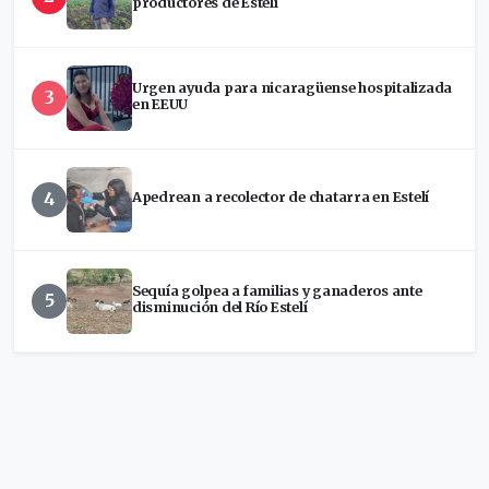
productores de Estelí
Urgen ayuda para nicaragüense hospitalizada
3
en EEUU
4
Apedrean a recolector de chatarra en Estelí
Sequía golpea a familias y ganaderos ante
5
disminución del Río Estelí