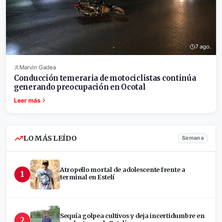
7 ago.
Marvin Gadea
Conducción temeraria de motociclistas continúa
generando preocupación en Ocotal
Leer más
LO MÁS LEÍDO
Semana
Atropello mortal de adolescente frente a
1
terminal en Estelí
Sequía golpea cultivos y deja incertidumbre en
2