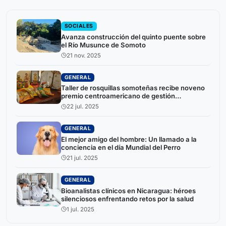
SOCIALES
Avanza construcción del quinto puente sobre
el Río Musunce de Somoto
21 nov. 2025
GENERAL
Taller de rosquillas somoteñas recibe noveno
premio centroamericano de gestión
empresarial
22 jul. 2025
GENERAL
El mejor amigo del hombre: Un llamado a la
conciencia en el día Mundial del Perro
21 jul. 2025
GENERAL
Bioanalistas clínicos en Nicaragua: héroes
silenciosos enfrentando retos por la salud
1 jul. 2025