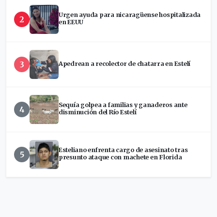
Urgen ayuda para nicaragüense hospitalizada
2
en EEUU
3
Apedrean a recolector de chatarra en Estelí
Sequía golpea a familias y ganaderos ante
4
disminución del Río Estelí
Esteliano enfrenta cargo de asesinato tras
5
presunto ataque con machete en Florida