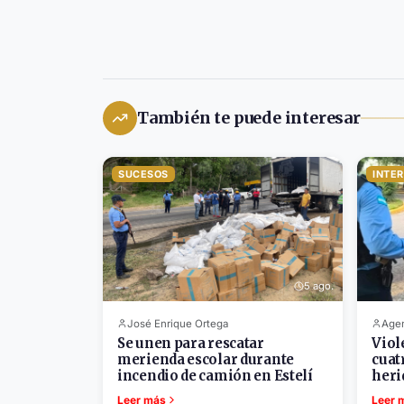
También te puede interesar
SUCESOS
INTE
5 ago.
José Enrique Ortega
Agen
Se unen para rescatar
Viol
merienda escolar durante
cuat
incendio de camión en Estelí
heri
Leer más
Leer 