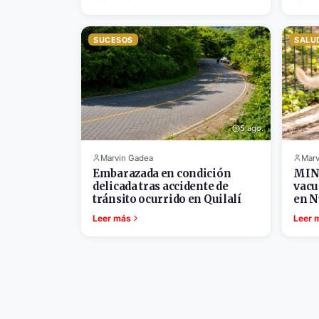
SUCESOS
SALU
5 ago.
Marvin Gadea
Marv
Embarazada en condición
MINS
delicada tras accidente de
vacu
tránsito ocurrido en Quilalí
en N
Leer más
Leer 