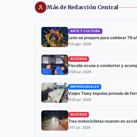
Más de Redacción Central
ARTE Y CULTURA
León se prepara para celebrar 79 año
3 ago. 2026
SUCESOS
Fiscalía acusa a conductor y acom
29 jul. 2026
EMPRESARIALES
Viajes Tisey impulsa jornada de fo
26 jul. 2026
SUCESOS
Tres motociclistas mueren en accide
17 jul. 2026