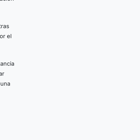
tras
or el
tancia
ar
 una