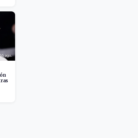
5 ago.
ión
tras