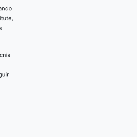
tando
itute,
s
cnia
guir