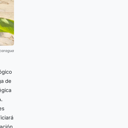
icaragua
ógico
ga de
égica
A.
es
iciará
tación