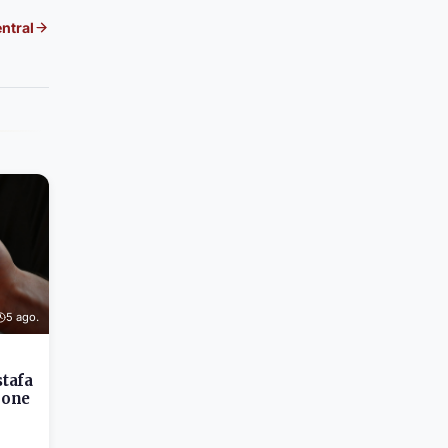
ntral
5 ago.
stafa
hone