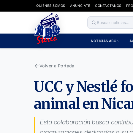
QUIÉNES SOMOS
ANUNCIATE
CONTÁCTANOS
PR
NOTICIAS ABC
A
Volver a Portada
UCC y Nestlé fo
animal en Nica
Esta colaboración busca contribui
organizaciones dedicadas a su c