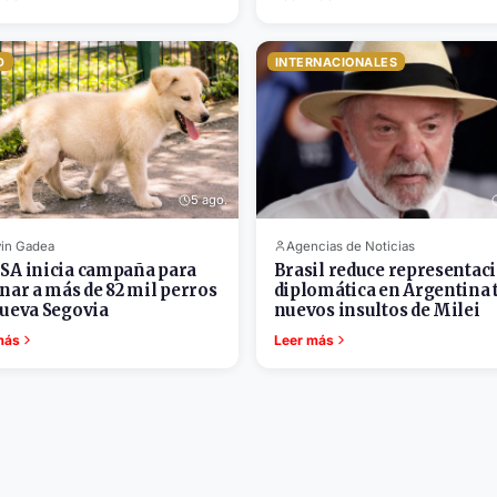
D
INTERNACIONALES
5 ago.
in Gadea
Agencias de Noticias
A inicia campaña para
Brasil reduce representac
nar a más de 82 mil perros
diplomática en Argentina 
ueva Segovia
nuevos insultos de Milei
más
Leer más