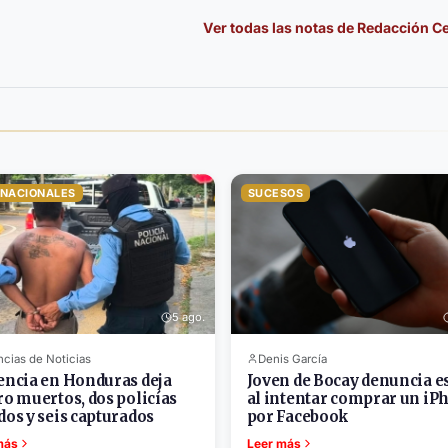
Ver todas las notas de
Redacción Ce
RNACIONALES
SUCESOS
5 ago.
cias de Noticias
Denis García
encia en Honduras deja
Joven de Bocay denuncia e
ro muertos, dos policías
al intentar comprar un iP
dos y seis capturados
por Facebook
más
Leer más