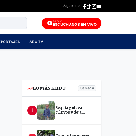
Síguenos:
RADIO
ESCÚCHANOS EN VIVO
EPORTAJES
ABC TV
LO MÁS LEÍDO
Semana
Sequía golpea
1
cultivos y deja
incertidumbre en
productores de Estelí
Conductor muere