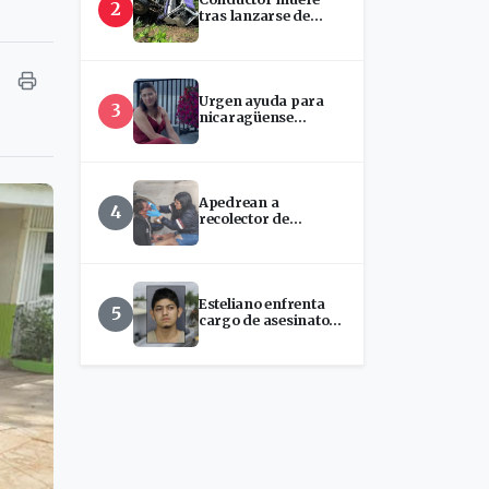
2
tras lanzarse de
camión que
presuntamente se
quedó sin frenos en
San Ramón
Urgen ayuda para
3
nicaragüense
hospitalizada en
EEUU
Apedrean a
4
recolector de
chatarra en Estelí
Esteliano enfrenta
5
cargo de asesinato
tras presunto ataque
con machete en
Florida