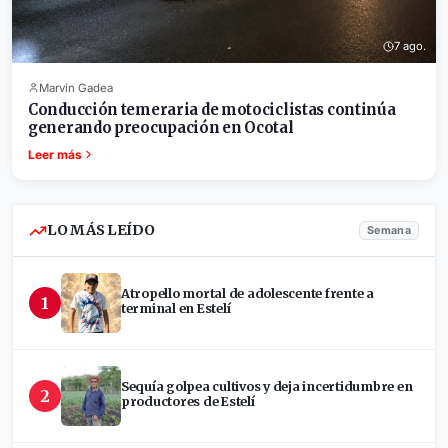
7 ago.
Marvin Gadea
Conducción temeraria de motociclistas continúa
generando preocupación en Ocotal
Leer más
LO MÁS LEÍDO
Semana
Atropello mortal de adolescente frente a
1
terminal en Estelí
Sequía golpea cultivos y deja incertidumbre en
2
productores de Estelí