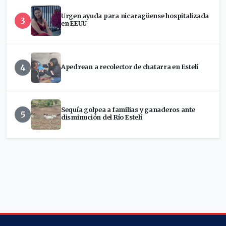
Urgen ayuda para nicaragüense hospitalizada
3
en EEUU
4
Apedrean a recolector de chatarra en Estelí
Sequía golpea a familias y ganaderos ante
5
disminución del Río Estelí