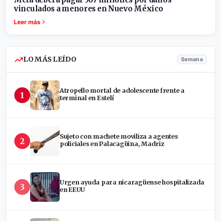
vinculados a menores en Nuevo México
Leer más
LO MÁS LEÍDO
Semana
Atropello mortal de adolescente frente a
1
terminal en Estelí
Sujeto con machete moviliza a agentes
2
policiales en Palacagüina, Madriz
Urgen ayuda para nicaragüense hospitalizada
3
en EEUU