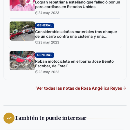
Logran repatriar a esteliano que falleció por un
paro cardíaco en Estados Unidos
24 may. 2023
GENERAL
Considerables daños materiales tras choque
de un carro contra una cisterna y una
camioneta en Estelí
23 may. 2023
GENERAL
Roban motocicleta en el barrio José Benito
Escobar, de Estelí
23 may. 2023
Ver todas las notas de
Rosa Angélica Reyes
También te puede interesar