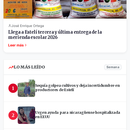
6 ago.
José Enrique Ortega
Llega a Estelí tercera y última entrega de la
merienda escolar 2026
Leer más
LO MÁS LEÍDO
Semana
Sequía golpea cultivos y deja incertidumbre en
1
productores de Estelí
Urgen ayuda para nicaragüense hospitalizada
2
en EEUU