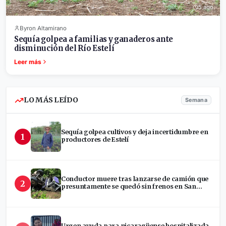
5 ago.
Byron Altamirano
Sequía golpea a familias y ganaderos ante
disminución del Río Estelí
Leer más
LO MÁS LEÍDO
Semana
Sequía golpea cultivos y deja incertidumbre en
1
productores de Estelí
Conductor muere tras lanzarse de camión que
2
presuntamente se quedó sin frenos en San
Ramón
Urgen ayuda para nicaragüense hospitalizada