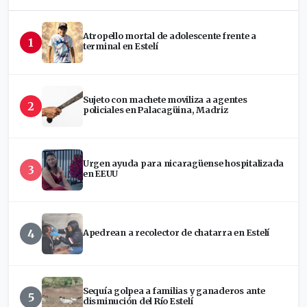
Atropello mortal de adolescente frente a
1
terminal en Estelí
Sujeto con machete moviliza a agentes
2
policiales en Palacagüina, Madriz
Urgen ayuda para nicaragüense hospitalizada
3
en EEUU
4
Apedrean a recolector de chatarra en Estelí
Sequía golpea a familias y ganaderos ante
5
disminución del Río Estelí