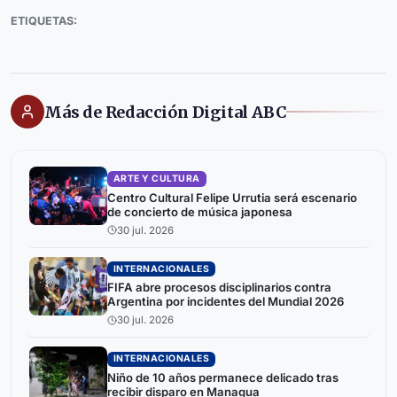
ETIQUETAS:
Más de Redacción Digital ABC
ARTE Y CULTURA
Centro Cultural Felipe Urrutia será escenario
de concierto de música japonesa
30 jul. 2026
INTERNACIONALES
FIFA abre procesos disciplinarios contra
Argentina por incidentes del Mundial 2026
30 jul. 2026
INTERNACIONALES
Niño de 10 años permanece delicado tras
recibir disparo en Managua