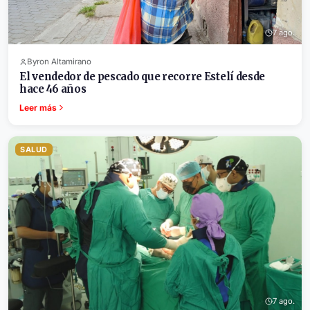
7 ago.
Byron Altamirano
El vendedor de pescado que recorre Estelí desde
hace 46 años
Leer más
SALUD
7 ago.