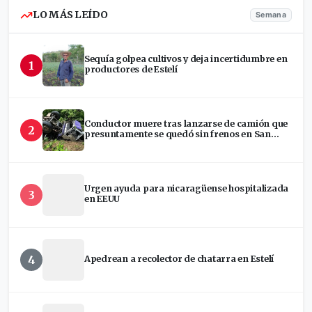
LO MÁS LEÍDO
Semana
Sequía golpea cultivos y deja incertidumbre en
1
productores de Estelí
Conductor muere tras lanzarse de camión que
2
presuntamente se quedó sin frenos en San
Ramón
Urgen ayuda para nicaragüense hospitalizada
3
en EEUU
4
Apedrean a recolector de chatarra en Estelí