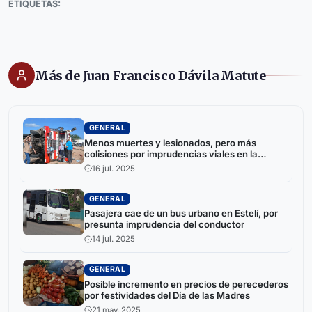
ETIQUETAS:
Más de Juan Francisco Dávila Matute
GENERAL
Menos muertes y lesionados, pero más
colisiones por imprudencias viales en la
reciente semana
16 jul. 2025
GENERAL
Pasajera cae de un bus urbano en Estelí, por
presunta imprudencia del conductor
14 jul. 2025
GENERAL
Posible incremento en precios de perecederos
por festividades del Día de las Madres
21 may. 2025