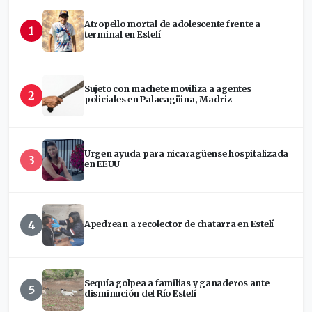
Atropello mortal de adolescente frente a
1
terminal en Estelí
Sujeto con machete moviliza a agentes
2
policiales en Palacagüina, Madriz
Urgen ayuda para nicaragüense hospitalizada
3
en EEUU
4
Apedrean a recolector de chatarra en Estelí
Sequía golpea a familias y ganaderos ante
5
disminución del Río Estelí