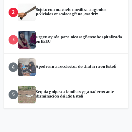
Sujeto con machete moviliza a agentes
2
policiales en Palacagüina, Madriz
Urgen ayuda para nicaragüense hospitalizada
3
en EEUU
4
Apedrean a recolector de chatarra en Estelí
Sequía golpea a familias y ganaderos ante
5
disminución del Río Estelí