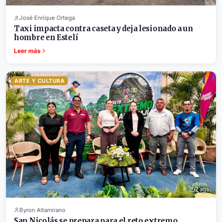
José Enrique Ortega
Taxi impacta contra caseta y deja lesionado a un
hombre en Estelí
Leer más
ARTE Y CULTURA
7 ago.
Byron Altamirano
San Nicolás se prepara para el reto extremo