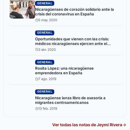
GENERAL
Nicaragüenses de corazón solidario ante la
crisis del coronavirus en España
5 may. 2020
GENERAL
Oportunidades que vienen con las crisis:
médicos nicaragüenses ejercen ante el
coronavirus en España
3 abr. 2020
GENERAL
Rosita López: una nicaragüense
emprendedora en España
7 ago. 2019
GENERAL
Nicaragüense lanza libro de asesoría a
migrantes centroamericanos
13 feb. 2019
Ver todas las notas de
Jeymi Rivera