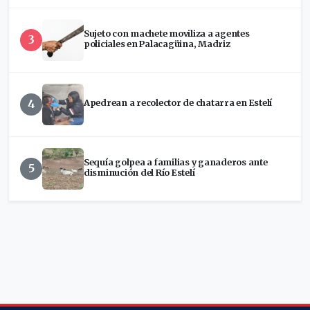
Sujeto con machete moviliza a agentes
3
policiales en Palacagüina, Madriz
4
Apedrean a recolector de chatarra en Estelí
Sequía golpea a familias y ganaderos ante
5
disminución del Río Estelí