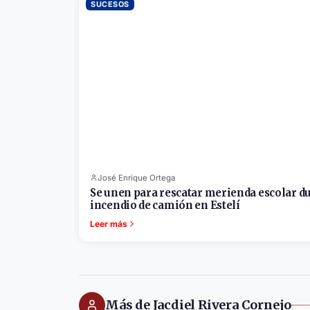
SUCESOS
José Enrique Ortega
Se unen para rescatar merienda escolar d
incendio de camión en Estelí
Leer más
Más de Jacdiel Rivera Cornejo