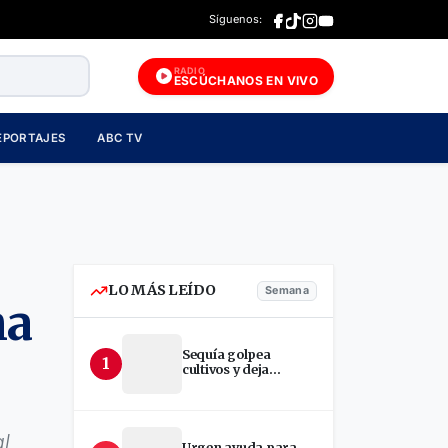
Síguenos:
RADIO
ESCÚCHANOS EN VIVO
EPORTAJES
ABC TV
LO MÁS LEÍDO
Semana
ma
Sequía golpea
1
cultivos y deja
incertidumbre en
productores de Estelí
l
Urgen ayuda para