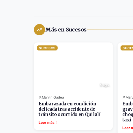
Más en Sucesos
SUCESOS
SUCE
5 ago.
Marvin Gadea
Marv
Embarazada en condición
Emba
delicada tras accidente de
grav
tránsito ocurrido en Quilalí
choq
taxi
Leer más
Leer 