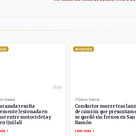
SOS
SUCESOS
31 jul.
in Gadea
Denis García
razada resulta
Conductor muere tras lanz
emente lesionada en
de camión que presuntam
ue entre motocicleta y
se quedó sin frenos en San
 en Quilalí
Ramón
más
Leer más