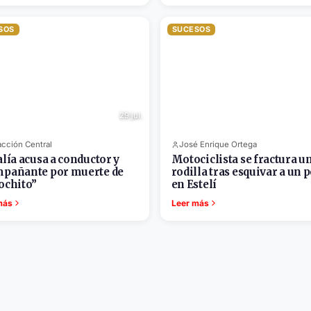
SOS
SUCESOS
29 jul.
cción Central
José Enrique Ortega
alía acusa a conductor y
Motociclista se fractura u
pañante por muerte de
rodilla tras esquivar a un 
ochito”
en Estelí
más
Leer más