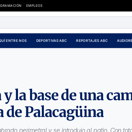
OGRAMACIÓN
EMPLEOS
QUÍ ENTRE NOS
DEPORTIVAS ABC
REPORTAJES ABC
AUDIOR
 y la base de una ca
a de Palacagüina
rado perimetral y se introdujo al patio. Con tota