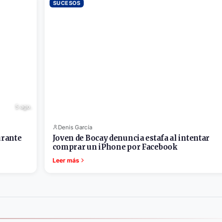
SUCESOS
5 ago.
Denis García
urante
Joven de Bocay denuncia estafa al intentar
comprar un iPhone por Facebook
Leer más