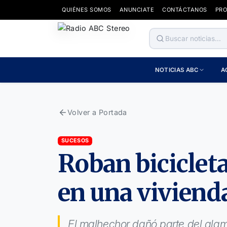
QUIÉNES SOMOS
ANUNCIATE
CONTÁCTANOS
PR
NOTICIAS ABC
A
Volver a Portada
SUCESOS
Roban bicicleta
en una viviend
El malhechor dañó parte del alamb