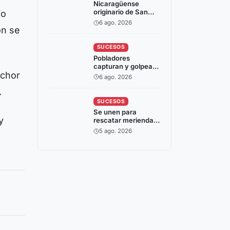
Nicaragüense
originario de San
io
Juan del Río Coco
6 ago. 2026
fallece en accidente
ón se
laboral en España
SUCESOS
Pobladores
capturan y golpean
echor
a hombre señalado
6 ago. 2026
de intentar robar en
.
Somoto
SUCESOS
Se unen para
y
rescatar merienda
escolar durante
5 ago. 2026
incendio de camión
en Estelí