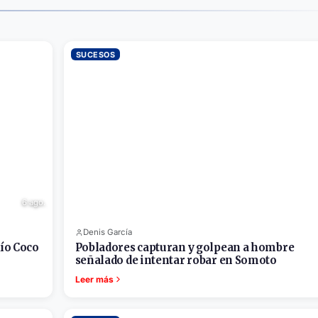
SUCESOS
6 ago.
Denis García
Río Coco
Pobladores capturan y golpean a hombre
señalado de intentar robar en Somoto
Leer más