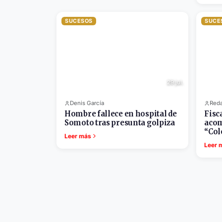
SUCESOS
SUCE
29 jul.
Denis García
Reda
Hombre fallece en hospital de
Fisc
Somoto tras presunta golpiza
acom
“Col
Leer más
Leer 