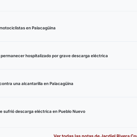
otociclistas en Palacagüina
 permanecer hospitalizado por grave descarga eléctrica
 contra una alcantarilla en Palacagüina
ue sufrió descarga eléctrica en Pueblo Nuevo
Ver todas las notas de
Jacdiel Rivera Co