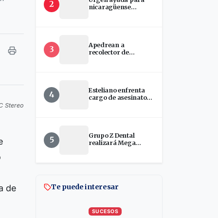
2
nicaragüense
hospitalizada en
EEUU
Apedrean a
3
recolector de
chatarra en Estelí
Esteliano enfrenta
4
cargo de asesinato
tras presunto ataque
C Stereo
con machete en
Florida
Grupo Z Dental
5
e
realizará Mega
Jornada de
o
Implantes Dentales
en Estelí
Te puede interesar
a de
SUCESOS