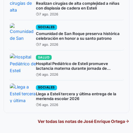
Realizan cirugías de alta complejidad a niñas
con displasia de cadera en Estelí
7 ago. 2026
SOCIALES
Comunidad de San Roque preserva histórica
celebración en honor a su santo patrono
7 ago. 2026
SALUD
Hospital Pediátrico de Estelí promueve
lactancia materna durante jornada de
atención a niños prematuros
6 ago. 2026
SOCIALES
Llega a Estelí tercera y última entrega de la
merienda escolar 2026
6 ago. 2026
Ver todas las notas de
José Enrique Ortega