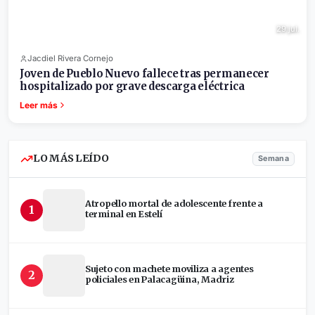
29 jul.
Jacdiel Rivera Cornejo
Joven de Pueblo Nuevo fallece tras permanecer
hospitalizado por grave descarga eléctrica
Leer más
LO MÁS LEÍDO
Semana
Atropello mortal de adolescente frente a
1
terminal en Estelí
Sujeto con machete moviliza a agentes
2
policiales en Palacagüina, Madriz