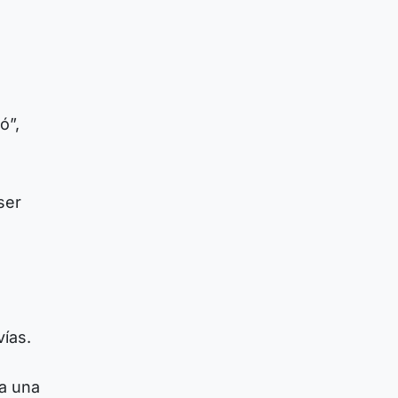
ó”,
ser
vías.
 a una