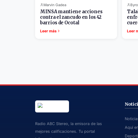
Marvin Gadea
Byro
MINSA mantiene acciones
Tala
contra el zancudo en los 42
enfr
barrios de Ocotal
cuer
Leer más
Leer 
Notic
Notici
Radio ABC Stereo, la emisora de las
Aquí e
mejores calificaciones. Tu portal
Deport