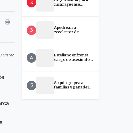
2
nicaragüense
hospitalizada en
EEUU
Apedrean a
3
recolector de
chatarra en Estelí
Esteliano enfrenta
C Stereo
4
cargo de asesinato
tras presunto ataque
con machete en
Florida
te
Sequía golpea a
5
familias y ganaderos
ante disminución del
Río Estelí
arca
te