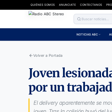
QUIÉNES SOMOS
ANUNCIATE
CONTÁCTANOS
PR
NOTICIAS ABC
A
Volver a Portada
Joven lesionad
por un trabajad
El delivery aparentemente se mo
joven. Tras la colisión huyó del lu