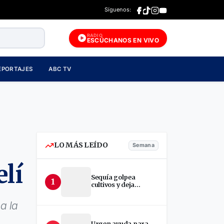
Síguenos:
RADIO
ESCÚCHANOS EN VIVO
EPORTAJES
ABC TV
LO MÁS LEÍDO
Semana
elí
Sequía golpea
1
cultivos y deja
incertidumbre en
productores de Estelí
a la
Urgen ayuda para