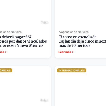
7 ago.
cias de Noticias
Agencias de Noticias
 deberá pagar 567
Tiroteo en escuela de
ones por daños vinculados
Tailandia deja cinco muert
nores en Nuevo México
más de 30 heridos
más
Leer más
ÓMICAS
INTERNACIONALES
6 ago.