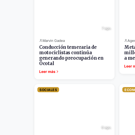
7 ago.
Marvin Gadea
Agen
Conducción temeraria de
Meta
motociclistas continúa
mill
generando preocupación en
a me
Ocotal
Leer 
Leer más
SOCIALES
ECON
6 ago.