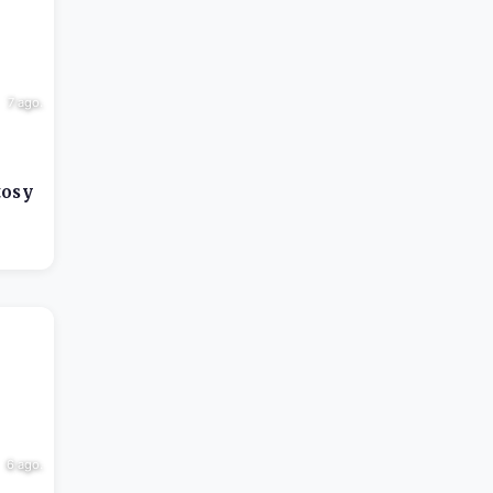
7 ago.
os y
6 ago.