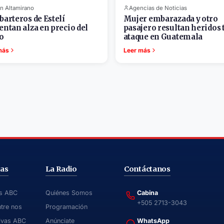
n Altamirano
Agencias de Noticias
barteros de Estelí
Mujer embarazada y otro
entan alza en precio del
pasajero resultan heridos 
o
ataque en Guatemala
más
Leer más
ias
La Radio
Contáctanos
as ABC
Quiénes Somos
Cabina
+505 2713-3043
ntre nos
Programación
ivas ABC
Anúnciate
WhatsApp