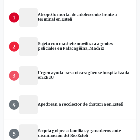
Atropello mortal de adolescente frente a
1
terminal en Estelí
Sujeto con machete moviliza a agentes
2
policiales en Palacagüina, Madriz
Urgen ayuda para nicaragüense hospitalizada
3
en EEUU
4
Apedrean a recolector de chatarra en Estelí
Sequía golpea a familias y ganaderos ante
5
disminución del Río Estelí