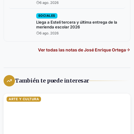
atención a niños prematuros
6 ago. 2026
SOCIALES
Llega a Estelí tercera y última entrega de la
merienda escolar 2026
6 ago. 2026
Ver todas las notas de
José Enrique Ortega
También te puede interesar
ARTE Y CULTURA