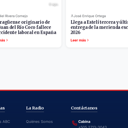
6 ago.
iel Rivera Cornejo
José Enrique Ortega
ragüense originario de
Llega a Estelí tercera y últ
Juan del Río Coco fallece
entrega de la merienda es
ccidente laboral en España
2026
más
Leer más
ias
La Radio
Contáctanos
as ABC
Quiénes Somos
Cabina
+505 2713-3043