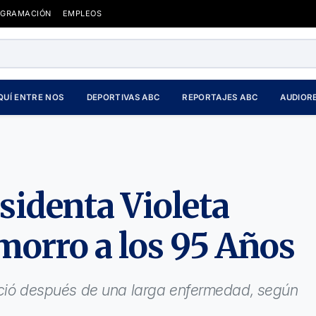
OGRAMACIÓN
EMPLEOS
QUÍ ENTRE NOS
DEPORTIVAS ABC
REPORTAJES ABC
AUDIOR
esidenta Violeta
morro a los 95 Años
leció después de una larga enfermedad, según