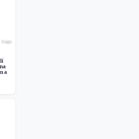
6 ago.
lí
rna
n a