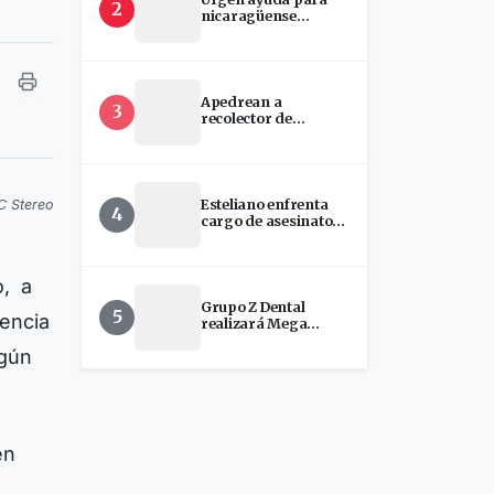
2
nicaragüense
hospitalizada en
EEUU
Apedrean a
3
recolector de
chatarra en Estelí
Esteliano enfrenta
C Stereo
4
cargo de asesinato
tras presunto ataque
con machete en
Florida
o, a
Grupo Z Dental
5
dencia
realizará Mega
Jornada de
egún
Implantes Dentales
en Estelí
en