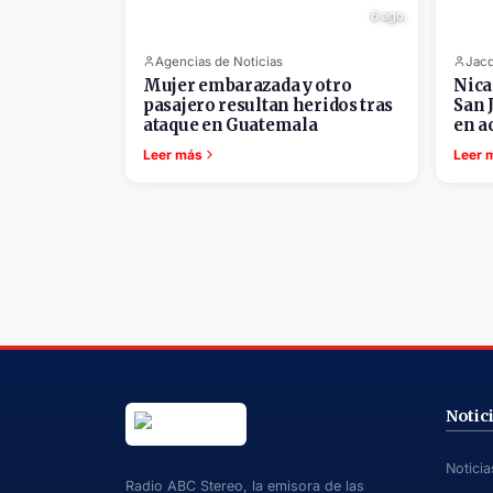
6 ago.
Agencias de Noticias
Jacd
Mujer embarazada y otro
Nica
pasajero resultan heridos tras
San 
ataque en Guatemala
en a
Leer más
Leer 
Notic
Notici
Radio ABC Stereo, la emisora de las