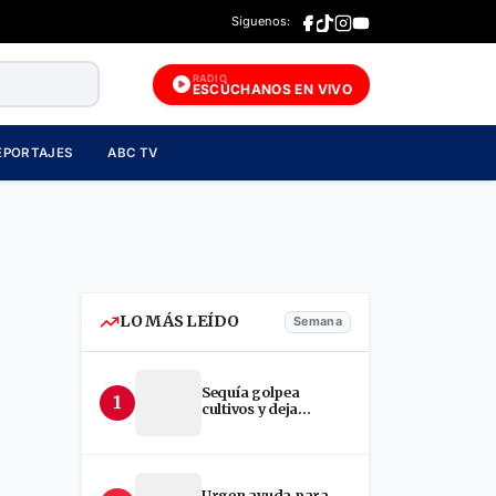
Síguenos:
RADIO
ESCÚCHANOS EN VIVO
EPORTAJES
ABC TV
LO MÁS LEÍDO
Semana
Sequía golpea
1
cultivos y deja
incertidumbre en
productores de Estelí
Urgen ayuda para