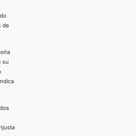
ado
s de
Doña
e su
a
indica
ados
injusta