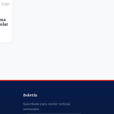
6 ago.
ima
colar
Boletín
Suscríbete para recibir noticias
semanales.