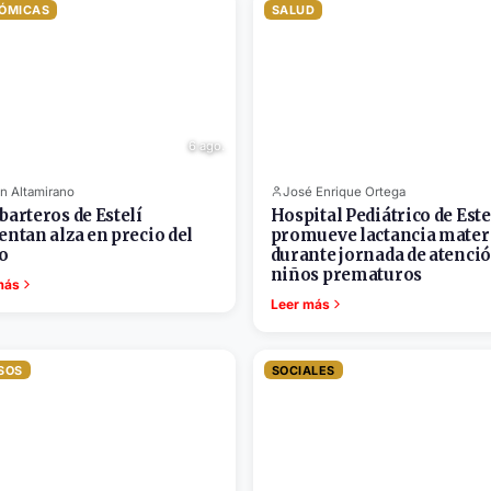
ÓMICAS
SALUD
6 ago.
n Altamirano
José Enrique Ortega
barteros de Estelí
Hospital Pediátrico de Este
entan alza en precio del
promueve lactancia mate
o
durante jornada de atenció
niños prematuros
más
Leer más
SOS
SOCIALES