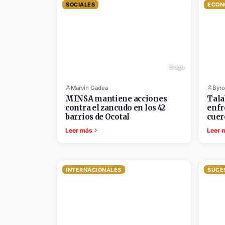
SOCIALES
ECON
6 ago.
Marvin Gadea
Byro
MINSA mantiene acciones
Tala
contra el zancudo en los 42
enfr
barrios de Ocotal
cuer
Leer más
Leer 
INTERNACIONALES
SUCE