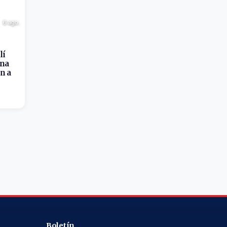
6 ago.
lí
rna
n a
Boletín