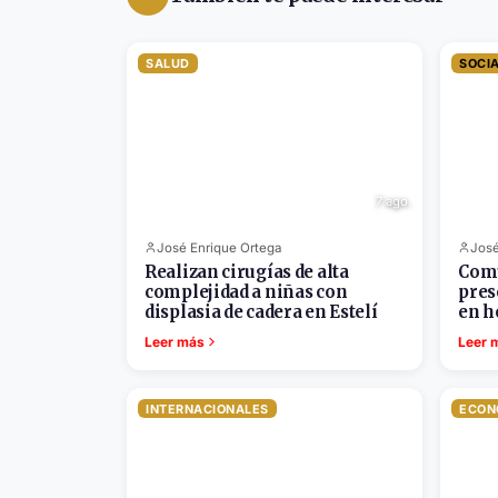
SALUD
SOCI
7 ago.
José Enrique Ortega
José
Realizan cirugías de alta
Comu
complejidad a niñas con
pres
displasia de cadera en Estelí
en h
Leer más
Leer 
INTERNACIONALES
ECON