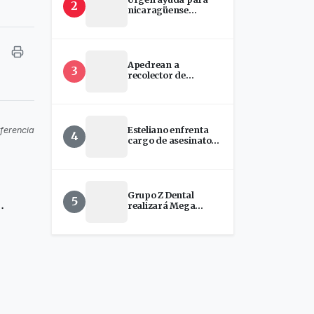
2
nicaragüense
hospitalizada en
EEUU
Apedrean a
3
recolector de
chatarra en Estelí
Esteliano enfrenta
eferencia
4
cargo de asesinato
tras presunto ataque
con machete en
Florida
n
Grupo Z Dental
5
.
realizará Mega
Jornada de
Implantes Dentales
en Estelí