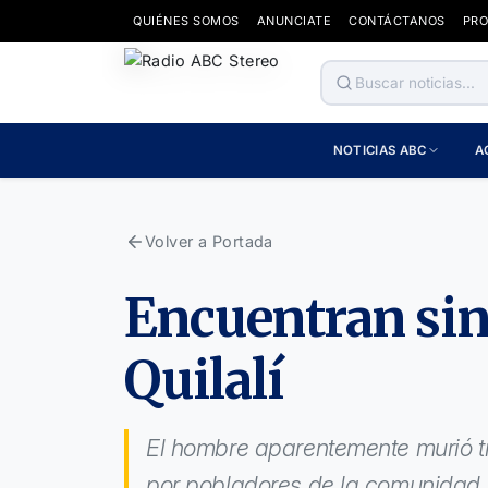
QUIÉNES SOMOS
ANUNCIATE
CONTÁCTANOS
PR
NOTICIAS ABC
A
Volver a Portada
Encuentran sin
Quilalí
El hombre aparentemente murió tr
por pobladores de la comunidad