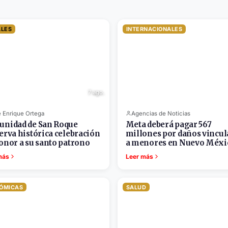
ALES
INTERNACIONALES
7 ago.
 Enrique Ortega
Agencias de Noticias
nidad de San Roque
Meta deberá pagar 567
erva histórica celebración
millones por daños vincul
onor a su santo patrono
a menores en Nuevo Méxi
más
Leer más
ÓMICAS
SALUD