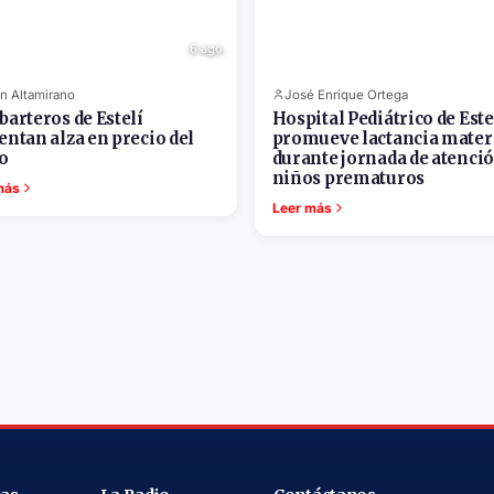
6 ago.
n Altamirano
José Enrique Ortega
barteros de Estelí
Hospital Pediátrico de Este
entan alza en precio del
promueve lactancia mate
o
durante jornada de atenció
niños prematuros
más
Leer más