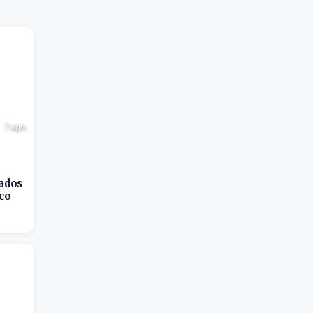
7 ago.
ados
co