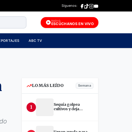
Síguenos:
RADIO
ESCÚCHANOS EN VIVO
EPORTAJES
ABC TV
n
LO MÁS LEÍDO
Semana
Sequía golpea
1
cultivos y deja
incertidumbre en
productores de Estelí
ado
Urgen ayuda para