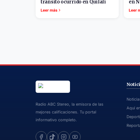
tránsito ocurrido en Quilalí
en N
Leer más
Leer 
Notic
Notici
Radio ABC Stereo, la emisora de las
Aquí e
mejores calificaciones. Tu portal
Deport
informativo completo.
Report