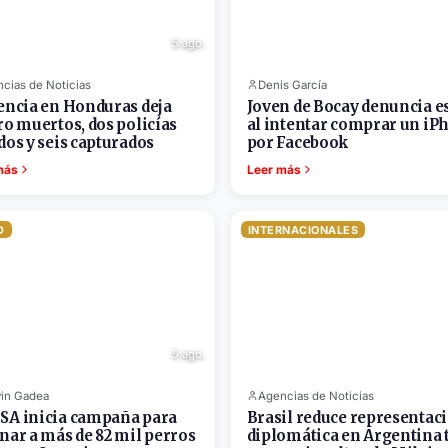
5 ago.
cias de Noticias
Denis García
encia en Honduras deja
Joven de Bocay denuncia e
ro muertos, dos policías
al intentar comprar un iP
dos y seis capturados
por Facebook
más
Leer más
D
INTERNACIONALES
5 ago.
in Gadea
Agencias de Noticias
A inicia campaña para
Brasil reduce representac
nar a más de 82 mil perros
diplomática en Argentina 