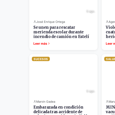
5 ago.
José Enrique Ortega
Agen
Se unen para rescatar
Viol
merienda escolar durante
cuat
incendio de camión en Estelí
heri
Leer más
Leer 
SUCESOS
SALU
5 ago.
Marvin Gadea
Marv
Embarazada en condición
MINS
delicada tras accidente de
vacu