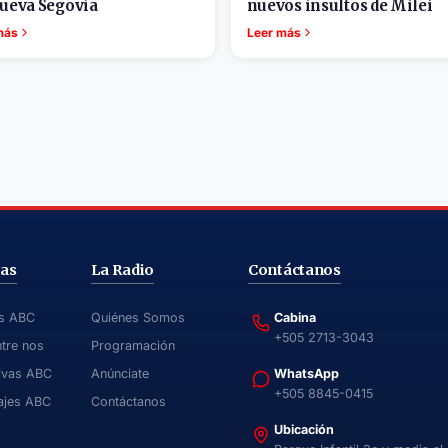
ueva Segovia
nuevos insultos de Milei
más
Leer más
ias
La Radio
Contáctanos
as ABC
Quiénes Somos
Cabina
+505 2713-3043
ntre nos
Programación
ivas ABC
Anúnciate
WhatsApp
+505 8845-0415
ajes ABC
Contáctanos
Ubicación