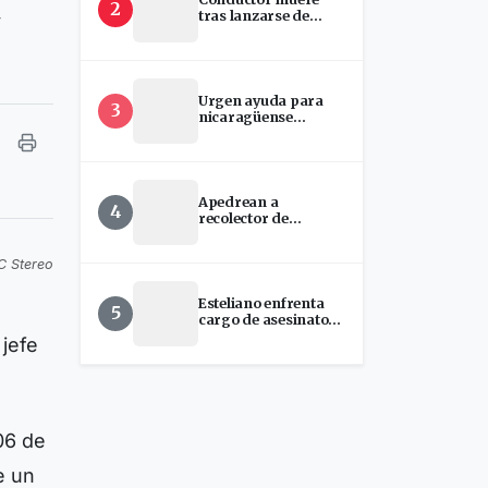
2
tras lanzarse de
y
camión que
presuntamente se
quedó sin frenos en
San Ramón
Urgen ayuda para
3
nicaragüense
hospitalizada en
EEUU
Apedrean a
4
recolector de
chatarra en Estelí
C Stereo
Esteliano enfrenta
5
cargo de asesinato
tras presunto ataque
jefe
con machete en
Florida
06 de
e un