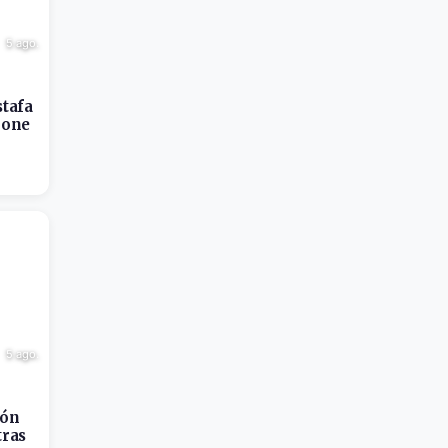
5 ago.
stafa
hone
5 ago.
ión
tras