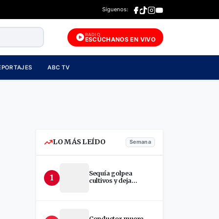
Síguenos:
RADIO
ESCÚCHANOS EN VIVO
EPORTAJES
ABC TV
LO MÁS LEÍDO
Semana
Sequía golpea
1
cultivos y deja
incertidumbre en
productores de Estelí
Conductor muere