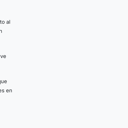
to al
n
ave
que
es en