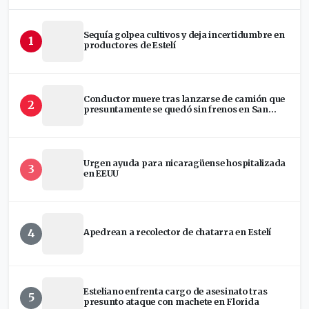
Sequía golpea cultivos y deja incertidumbre en
1
productores de Estelí
Conductor muere tras lanzarse de camión que
2
presuntamente se quedó sin frenos en San
Ramón
Urgen ayuda para nicaragüense hospitalizada
3
en EEUU
4
Apedrean a recolector de chatarra en Estelí
Esteliano enfrenta cargo de asesinato tras
5
presunto ataque con machete en Florida